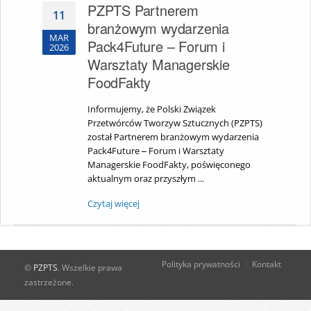
PZPTS Partnerem
11
branżowym wydarzenia
MAR
Pack4Future – Forum i
2026
Warsztaty Managerskie
FoodFakty
Informujemy, że Polski Związek
Przetwórców Tworzyw Sztucznych (PZPTS)
został Partnerem branżowym wydarzenia
Pack4Future – Forum i Warsztaty
Managerskie FoodFakty, poświęconego
aktualnym oraz przyszłym ...
Czytaj więcej
Polityka prywatności
Kontakt
©
PZPTS
. Wszelkie prawa
zastrzeżone.