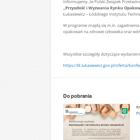
Informujemy, że Polski Związek Przetwó
„Przyszłość i Wyzwania Rynku Opako
Łukasiewicz – Łódzkiego Instytutu Techn
W programie znajdą się m.in. zagadnieni
opakowań na zdrowie człowieka oraz wd
Wszystkie szczegóły dotyczące wydarzenia
https://lit.lukasiewicz.gov.pl/oferta/kon
Do pobrania
K
Po