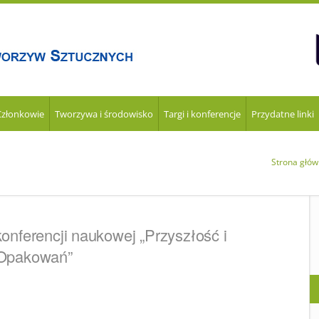
Członkowie
Tworzywa i środowisko
Targi i konferencje
Przydatne linki
Strona głó
nferencji naukowej „Przyszłość i
Opakowań”