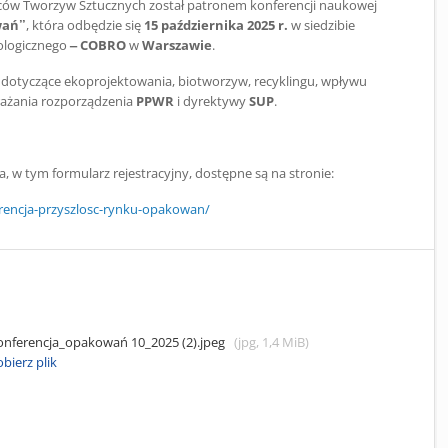
rców Tworzyw Sztucznych został patronem konferencji naukowej
wań”
, która odbędzie się
15 października 2025 r.
w siedzibie
ologicznego
– COBRO
w
Warszawie
.
a dotyczące ekoprojektowania, biotworzyw, recyklingu, wpływu
rażania rozporządzenia
PPWR
i dyrektywy
SUP
.
, w tym formularz rejestracyjny, dostępne są na stronie:
ferencja-przyszlosc-rynku-opakowan/
onferencja_opakowań 10_2025 (2).jpeg
(jpg, 1,4 MiB)
bierz plik