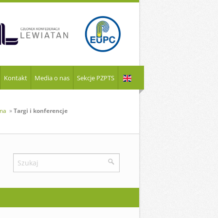
Kontakt
Media o nas
Sekcje PZPTS
wna
»
Targi i konferencje