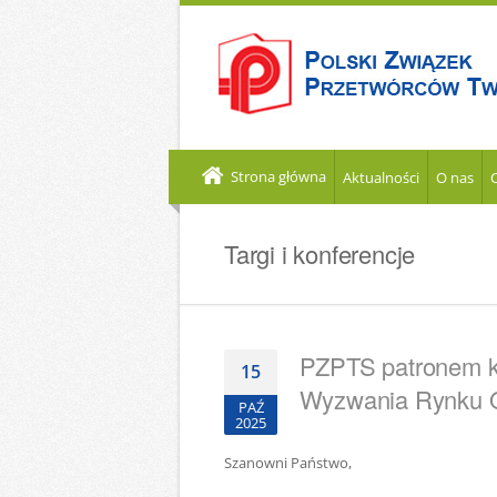
Strona główna
Aktualności
O nas
Targi i konferencje
PZPTS patronem ko
15
Wyzwania Rynku 
PAŹ
2025
Szanowni Państwo,