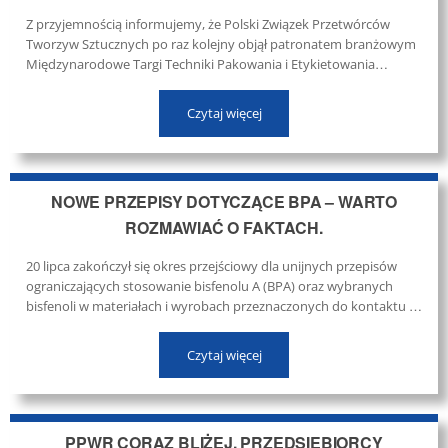
Z przyjemnością informujemy, że Polski Związek Przetwórców
Tworzyw Sztucznych po raz kolejny objął patronatem branżowym
Międzynarodowe Targi Techniki Pakowania i Etykietowania
TAROPAK 2026. Tegoroczna edycja wydarzenia odbędzie się w
dniach 23–25 września 2026 r. na terenie Międzynarodowych
Czytaj więcej
Targów Poznańskich. ...
NOWE PRZEPISY DOTYCZĄCE BPA – WARTO
ROZMAWIAĆ O FAKTACH.
20 lipca zakończył się okres przejściowy dla unijnych przepisów
ograniczających stosowanie bisfenolu A (BPA) oraz wybranych
bisfenoli w materiałach i wyrobach przeznaczonych do kontaktu z
żywnością. Oznacza to, że nowe opakowania objęte regulacją nie
mogą być już wprowadzane do obrotu, natomiast produkty
Czytaj więcej
zgodnie wprowadzone na rynek przed tą datą mogą pozostawać w
sprzedaży do...
PPWR CORAZ BLIŻEJ. PRZEDSIĘBIORCY