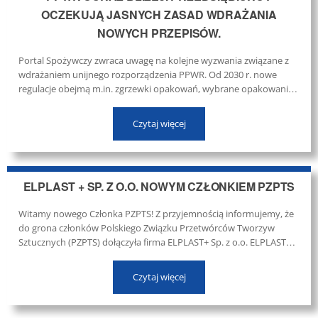
OCZEKUJĄ JASNYCH ZASAD WDRAŻANIA
NOWYCH PRZEPISÓW.
Portal Spożywczy zwraca uwagę na kolejne wyzwania związane z
wdrażaniem unijnego rozporządzenia PPWR. Od 2030 r. nowe
regulacje obejmą m.in. zgrzewki opakowań, wybrane opakowania
owoców i warzyw oraz część zastosowań w sektorze HoReCa. ...
Czytaj więcej
ELPLAST + SP. Z O.O. NOWYM CZŁONKIEM PZPTS
Witamy nowego Członka PZPTS! Z przyjemnością informujemy, że
do grona członków Polskiego Związku Przetwórców Tworzyw
Sztucznych (PZPTS) dołączyła firma ELPLAST+ Sp. z o.o. ELPLAST+
to polska, rodzinna firma produkcyjna z siedzibą w Jastrzębiu-
Zdroju, która od ponad 35 lat rozwija kompetencje w zakresie
Czytaj więcej
przetwórstwa tworzyw sztucznych. ...