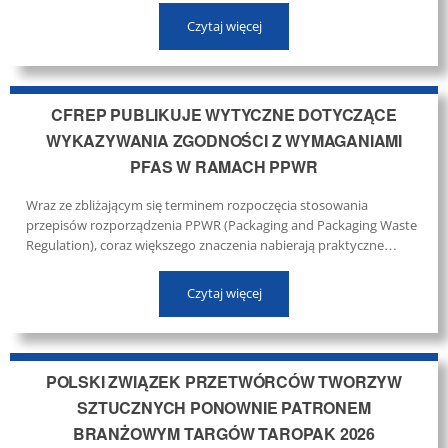
stawia Polski Związek Przetwórców Tworzyw Sztucznych w
Czytaj więcej
najnowszym komentarzu Dyrektora Generalnego PZPTS, Roberta
Szymana. ...
CFREP PUBLIKUJE WYTYCZNE DOTYCZĄCE
WYKAZYWANIA ZGODNOŚCI Z WYMAGANIAMI
PFAS W RAMACH PPWR
Wraz ze zbliżającym się terminem rozpoczęcia stosowania
przepisów rozporządzenia PPWR (Packaging and Packaging Waste
Regulation), coraz większego znaczenia nabierają praktyczne
narzędzia wspierające przedsiębiorców we wdrażaniu nowych
wymagań. ...
Czytaj więcej
POLSKI ZWIĄZEK PRZETWÓRCÓW TWORZYW
SZTUCZNYCH PONOWNIE PATRONEM
BRANŻOWYM TARGÓW TAROPAK 2026