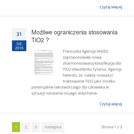
Czytaj więcej
Możliwe ograniczenia stosowania
31
TiO2 ?
SIE
2016
Francuska Agencja ANSES
zaproponowała nową
zharmonizowaną klasyfikację dla
TiO2 (dwutlenku tytanu). Agencja
twierdzi, że należy rozważyć
traktowanie TiO2 jako środka
potencjalnie rakotwórczego dla człowieka w
sytuacji narazenia na jego wdychanie.
Czytaj więcej
1
2
3
następna
Strona 1 z 3