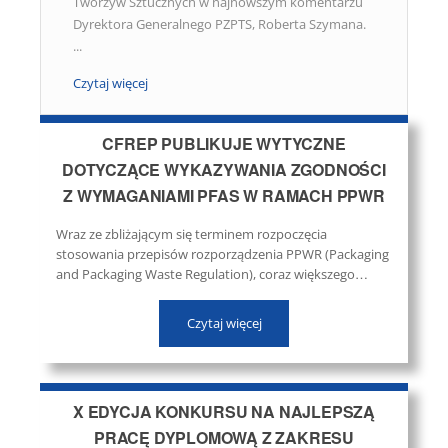
Tworzyw Sztucznych w najnowszym komentarzu
Dyrektora Generalnego PZPTS, Roberta Szymana.
...
Czytaj więcej
CFREP PUBLIKUJE WYTYCZNE
DOTYCZĄCE WYKAZYWANIA ZGODNOŚCI
Z WYMAGANIAMI PFAS W RAMACH PPWR
Wraz ze zbliżającym się terminem rozpoczęcia
stosowania przepisów rozporządzenia PPWR (Packaging
and Packaging Waste Regulation), coraz większego
znaczenia nabierają praktyczne narzędzia wspierające
przedsiębiorców we wdrażaniu nowych wymagań. ...
Czytaj więcej
X EDYCJA KONKURSU NA NAJLEPSZĄ
PRACĘ DYPLOMOWĄ Z ZAKRESU