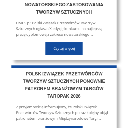
NOWATORSKIEGO ZASTOSOWANIA
TWORZYW SZTUCZNYCH
UMCS.pl: Polski Związek Przetwórców Tworzyw
Sztucznych ogłasza X edycję konkursu na najlepszą
pracę dyplomową z zakresu nowatorskiego
zastosowania tworzyw sztucznych. Termin nadsyłania
prac upływa: 30 września 2026 r. ...
Czytaj więcej
POLSKI ZWIĄZEK PRZETWÓRCÓW
TWORZYW SZTUCZNYCH PONOWNIE
PATRONEM BRANŻOWYM TARGÓW
TAROPAK 2026
Z przyjemnością informujemy, że Polski Związek
Przetwórców Tworzyw Sztucznych po raz kolejny objął
patronatem branżowym Międzynarodowe Targi
Techniki Pakowania i Etykietowania TAROPAK 2026.