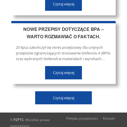
Tegoroczna edycja wydarzenia odbędzie się w dniach
Czytaj więcej
23–25 września 2026 r. na terenie Międzynarodowych
Targów Poznańskich. ...
NOWE PRZEPISY DOTYCZĄCE BPA –
WARTO ROZMAWIAĆ O FAKTACH.
20 lipca zakończył się okres przejściowy dla unijnych
przepisów ograniczających stosowanie bisfenolu A (BPA)
oraz wybranych bisfenoli w materiałach i wyrobach
przeznaczonych do kontaktu z żywnością. Oznacza to,
że nowe opakowania objęte regulacją nie mogą być już
Czytaj więcej
wprowadzane do obrotu, natomiast produkty zgodnie
wprowadzone na rynek przed tą datą mogą pozostawać
w sprzedaży do...
Czytaj więcej
Polityka prywatności
Kontakt
©
PZPTS
. Wszelkie prawa
zastrzeżone.