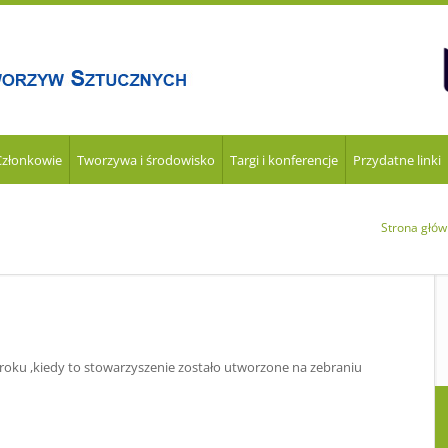
Członkowie
Tworzywa i środowisko
Targi i konferencje
Przydatne linki
Strona głó
2 roku ,kiedy to stowarzyszenie zostało utworzone na zebraniu