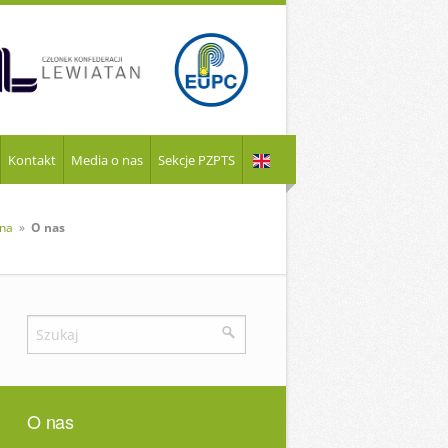
Kontakt
Media o nas
Sekcje PZPTS
wna
»
O nas
O nas