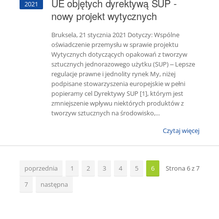
UE objętych dyrektywą SUP -
2021
nowy projekt wytycznych
Bruksela, 21 stycznia 2021 Dotyczy: Wspólne
oświadczenie przemysłu w sprawie projektu
Wytycznych dotyczących opakowań z tworzyw
sztucznych jednorazowego użytku (SUP) – Lepsze
regulacje prawne i jednolity rynek My, niżej
podpisane stowarzyszenia europejskie w pełni
popieramy cel Dyrektywy SUP [1], którym jest
zmniejszenie wpływu niektórych produktów z
tworzyw sztucznych na środowisko,...
Czytaj więcej
poprzednia
1
2
3
4
5
6
Strona 6 z 7
7
następna