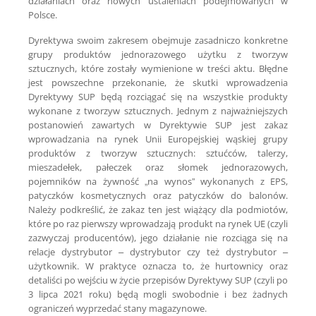
działaniach oraz nowych ustaleniach podejmowanych w
Polsce.
Dyrektywa swoim zakresem obejmuje zasadniczo konkretne
grupy produktów jednorazowego użytku z tworzyw
sztucznych, które zostały wymienione w treści aktu. Błędne
jest powszechne przekonanie, że skutki wprowadzenia
Dyrektywy SUP będą rozciągać się na wszystkie produkty
wykonane z tworzyw sztucznych. Jednym z najważniejszych
postanowień zawartych w Dyrektywie SUP jest zakaz
wprowadzania na rynek Unii Europejskiej wąskiej grupy
produktów z tworzyw sztucznych: sztućców, talerzy,
mieszadełek, pałeczek oraz słomek jednorazowych,
pojemników na żywność „na wynos” wykonanych z EPS,
patyczków kosmetycznych oraz patyczków do balonów.
Należy podkreślić, że zakaz ten jest wiążący dla podmiotów,
które po raz pierwszy wprowadzają produkt na rynek UE (czyli
zazwyczaj producentów), jego działanie nie rozciąga się na
relacje dystrybutor – dystrybutor czy też dystrybutor –
użytkownik. W praktyce oznacza to, że hurtownicy oraz
detaliści po wejściu w życie przepisów Dyrektywy SUP (czyli po
3 lipca 2021 roku) będą mogli swobodnie i bez żadnych
ograniczeń wyprzedać stany magazynowe.