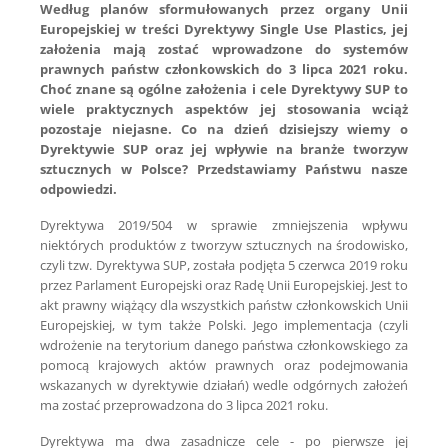
Według planów sformułowanych przez organy Unii
Europejskiej w treści Dyrektywy Single Use Plastics, jej
założenia mają zostać wprowadzone do systemów
prawnych państw członkowskich do 3 lipca 2021 roku.
Choć znane są ogólne założenia i cele Dyrektywy SUP to
wiele praktycznych aspektów jej stosowania wciąż
pozostaje niejasne. Co na dzień dzisiejszy wiemy o
Dyrektywie SUP oraz jej wpływie na branże tworzyw
sztucznych w Polsce? Przedstawiamy Państwu nasze
odpowiedzi.
Dyrektywa 2019/504 w sprawie zmniejszenia wpływu
niektórych produktów z tworzyw sztucznych na środowisko,
czyli tzw. Dyrektywa SUP, została podjęta 5 czerwca 2019 roku
przez Parlament Europejski oraz Radę Unii Europejskiej. Jest to
akt prawny wiążący dla wszystkich państw członkowskich Unii
Europejskiej, w tym także Polski. Jego implementacja (czyli
wdrożenie na terytorium danego państwa członkowskiego za
pomocą krajowych aktów prawnych oraz podejmowania
wskazanych w dyrektywie działań) wedle odgórnych założeń
ma zostać przeprowadzona do 3 lipca 2021 roku.
Dyrektywa ma dwa zasadnicze cele - po pierwsze jej