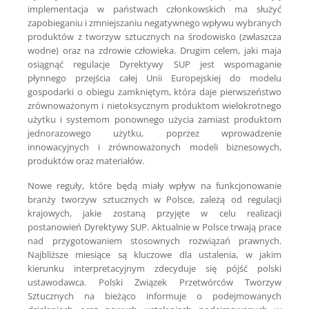
implementacja w państwach członkowskich ma służyć
zapobieganiu i zmniejszaniu negatywnego wpływu wybranych
produktów z tworzyw sztucznych na środowisko (zwłaszcza
wodne) oraz na zdrowie człowieka. Drugim celem, jaki maja
osiągnąć regulacje Dyrektywy SUP jest wspomaganie
płynnego przejścia całej Unii Europejskiej do modelu
gospodarki o obiegu zamkniętym, która daje pierwszeństwo
zrównoważonym i nietoksycznym produktom wielokrotnego
użytku i systemom ponownego użycia zamiast produktom
jednorazowego użytku, poprzez wprowadzenie
innowacyjnych i zrównoważonych modeli biznesowych,
produktów oraz materiałów.
Nowe reguły, które będą miały wpływ na funkcjonowanie
branży tworzyw sztucznych w Polsce, zależą od regulacji
krajowych, jakie zostaną przyjęte w celu realizacji
postanowień Dyrektywy SUP. Aktualnie w Polsce trwają prace
nad przygotowaniem stosownych rozwiązań prawnych.
Najbliższe miesiące są kluczowe dla ustalenia, w jakim
kierunku interpretacyjnym zdecyduje się pójść polski
ustawodawca. Polski Związek Przetwórców Tworzyw
Sztucznych na bieżąco informuje o podejmowanych