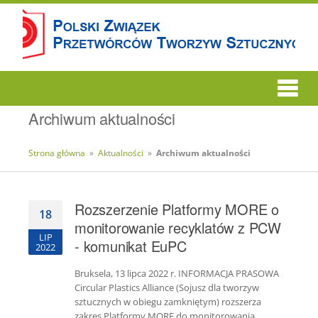
Archiwum aktualności
Strona główna
»
Aktualności
»
Archiwum aktualności
Rozszerzenie Platformy MORE o
18
monitorowanie recyklatów z PCW
LIP
- komunikat EuPC
2022
Bruksela, 13 lipca 2022 r. INFORMACJA PRASOWA
Circular Plastics Alliance (Sojusz dla tworzyw
sztucznych w obiegu zamkniętym) rozszerza
zakres Platformy MORE do monitorowania