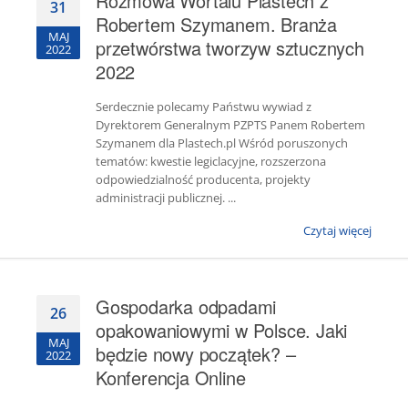
Rozmowa Wortalu Plastech z
31
Robertem Szymanem. Branża
MAJ
przetwórstwa tworzyw sztucznych
2022
2022
Serdecznie polecamy Państwu wywiad z
Dyrektorem Generalnym PZPTS Panem Robertem
Szymanem dla Plastech.pl Wśród poruszonych
tematów: kwestie legiclacyjne, rozszerzona
odpowiedzialność producenta, projekty
administracji publicznej. ...
Czytaj więcej
Gospodarka odpadami
26
opakowaniowymi w Polsce. Jaki
MAJ
będzie nowy początek? –
2022
Konferencja Online