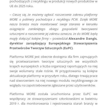
pochodzących z recyklingu w produkcji nowych produktów w
UE do 2025 roku.
–
Cieszę się, że możemy ogłosić rozszerzenie zakresu platformy
MORE o polimery pochodzące z recyklingu PCW. Dzięki MORE
nasza branża może monitorować swoje starania w kierunku
osiągnięcia zamkniętego obiegu gospodarki tworzywami
sztucznymi a rozszerzenie jej zakresu oznacza, że do MORE będą
mogły dołączyć kolejne firmy
– powiedział
Alexandre Dangis,
dyrektor zarządzający Europejskiego Stowarzyszenia
Przetwórców Tworzyw Sztucznych (EuPC)
.
Platforma MORE jest obecnie dostępna dla firm zajmujących
się przetwarzaniem tworzyw sztucznych we wszystkich
krajach europejskich a liczba organizacji raportujących na niej
swoje wolumeny stale rośnie. W przygotowaniu są kolejne
aktualizacje platformy w przyszłym roku, dlatego trwają prace
nad stworzeniem na niej nowego modułu recyklingowego ze
względu na zapotrzebowanie zgłaszane przez użytkowników.
Platforma MORE została uruchomiona przez EuPC we
współpracy ze stowarzyszeniami członkowskimi w kwietniu
2019 r. dla monitorowania i rejestrowania starań branży w