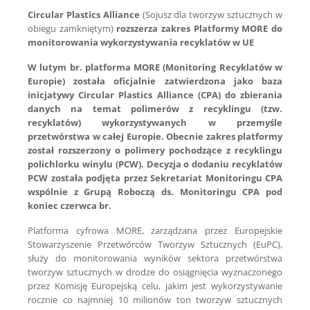
Circular Plastics Alliance
(Sojusz dla tworzyw sztucznych w
obiegu zamkniętym)
rozszerza zakres Platformy MORE do
monitorowania wykorzystywania recyklatów w UE
W lutym br. platforma MORE (Monitoring Recyklatów w
Europie) została oficjalnie zatwierdzona jako baza
inicjatywy Circular Plastics Alliance (CPA) do zbierania
danych na temat polimerów z recyklingu (tzw.
recyklatów) wykorzystywanych w przemyśle
przetwórstwa w całej Europie. Obecnie zakres platformy
został rozszerzony o polimery pochodzące z recyklingu
polichlorku winylu (PCW). Decyzja o dodaniu recyklatów
PCW została podjęta przez Sekretariat Monitoringu CPA
wspólnie z Grupą Roboczą ds. Monitoringu CPA pod
koniec czerwca br.
Platforma cyfrowa MORE, zarządzana przez Europejskie
Stowarzyszenie Przetwórców Tworzyw Sztucznych (EuPC),
służy do monitorowania wyników sektora przetwórstwa
tworzyw sztucznych w drodze do osiągnięcia wyznaczonego
przez Komisję Europejską celu, jakim jest wykorzystywanie
rocznie co najmniej 10 milionów ton tworzyw sztucznych