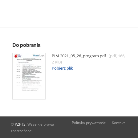
Do pobrania
PIM 2021_05_26_program.pdf
(pdf, 166,
2 KiB)
Pobierz plik
Polityka prywatności
Kontakt
©
PZPTS
. Wszelkie prawa
zastrzeżone.