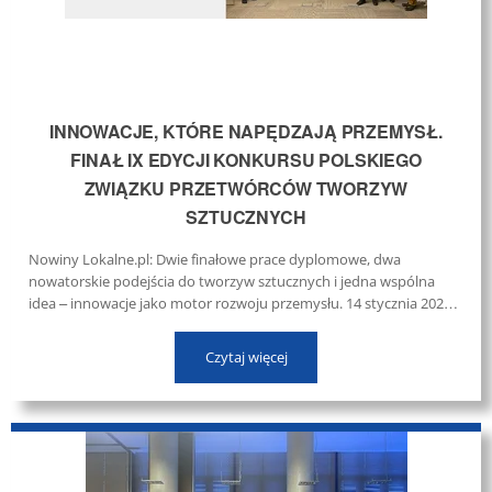
INNOWACJE, KTÓRE NAPĘDZAJĄ PRZEMYSŁ.
FINAŁ IX EDYCJI KONKURSU POLSKIEGO
ZWIĄZKU PRZETWÓRCÓW TWORZYW
SZTUCZNYCH
Nowiny Lokalne.pl: Dwie finałowe prace dyplomowe, dwa
nowatorskie podejścia do tworzyw sztucznych i jedna wspólna
idea – innowacje jako motor rozwoju przemysłu. 14 stycznia 2026
roku w Sieci Badawczej Łukasiewicz – Instytucie Chemii
Przemysłowej im. Prof. ...
Czytaj więcej