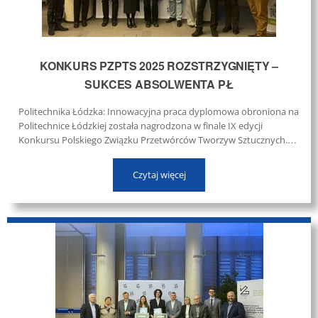
KONKURS PZPTS 2025 ROZSTRZYGNIĘTY –
SUKCES ABSOLWENTA PŁ
Politechnika Łódzka: Innowacyjna praca dyplomowa obroniona na
Politechnice Łódzkiej została nagrodzona w finale IX edycji
Konkursu Polskiego Związku Przetwórców Tworzyw Sztucznych.
Tematyka konkursu koncentrowała się na nowoczesnych
rozwiązaniach w obszarze tworzyw sztucznych, odpowiadających
Czytaj więcej
na aktualne wyzwania przemysłu. ...