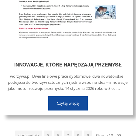
INNOWACJE, KTÓRE NAPĘDZAJĄ PRZEMYSŁ
Tworzywa.pl: Dwie finałowe prace dyplomowe, dwa nowatorskie
podejścia do tworzyw sztucznych i jedna wspólna idea – innowacje
jako motor rozwoju przemysłu. 14 stycznia 2026 roku w Sieci
Badawczej Łukasiewicz – Instytucie Chemii Przemysłowej im. Prof.
...
Czytaj więcej
poprzednia
5
6
7
8
9
Strona 10 z 99