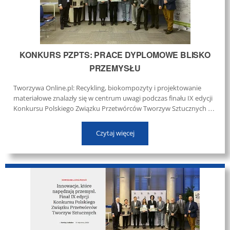
KONKURS PZPTS: PRACE DYPLOMOWE BLISKO
PRZEMYSŁU
Tworzywa Online.pl: Recykling, biokompozyty i projektowanie
materiałowe znalazły się w centrum uwagi podczas finału IX edycji
Konkursu Polskiego Związku Przetwórców Tworzyw Sztucznych na
najlepszą pracę dyplomową. ...
Czytaj więcej