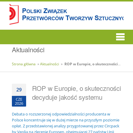
Aktualności
Strona główna
»
Aktualności
»
ROP w Europie, o skuteczności decyduje jakość systemu
ROP w Europie, o skuteczności
29
decyduje jakość systemu
CZE
2026
Debata o rozszerzonej odpowiedzialności producenta w
Polsce koncentruje się w dużej mierze na przyszłym poziomie
opłat. Z przedstawionej analizy przygotowanej przez Circpack
by Veolia na zlecenie Europen, obejmującej 27 państw Unii