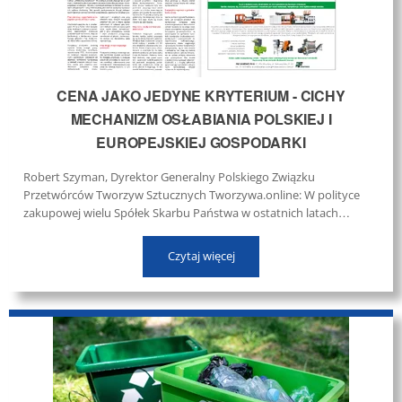
CENA JAKO JEDYNE KRYTERIUM - CICHY
MECHANIZM OSŁABIANIA POLSKIEJ I
EUROPEJSKIEJ GOSPODARKI
Robert Szyman, Dyrektor Generalny Polskiego Związku
Przetwórców Tworzyw Sztucznych Tworzywa.online: W polityce
zakupowej wielu Spółek Skarbu Państwa w ostatnich latach
utrwalił się model, który na pierwszy rzut oka wydaje się racjonalny
i „efektywny kosztowo”. ...
Czytaj więcej