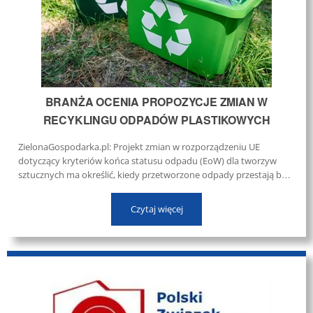
BRANŻA OCENIA PROPOZYCJE ZMIAN W
RECYKLINGU ODPADÓW PLASTIKOWYCH
ZielonaGospodarka.pl: Projekt zmian w rozporządzeniu UE
dotyczący kryteriów końca statusu odpadu (EoW) dla tworzyw
sztucznych ma określić, kiedy przetworzone odpady przestają być
odpadem, a stają się pełnoprawnym surowcem. ...
Czytaj więcej