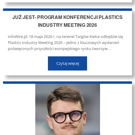
JUŻ JEST- PROGRAM KONFERENCJI PLASTICS
INDUSTRY MEETING 2026
infoWire.pl: 18 maja 2026 r. na terenie Targów Kielce odbędzie się
Plastics Industry Meeting 2026 – jedno z kluczowych wydarzeń
poświęconych przyszłości europejskiego rynku tworzyw
sztucznych. To wyjątkowa okazja, by spojrzeć na branżę z trzech
perspektyw: gospodarczej, regulacyjnej i handlowej. ...
Czytaj więcej