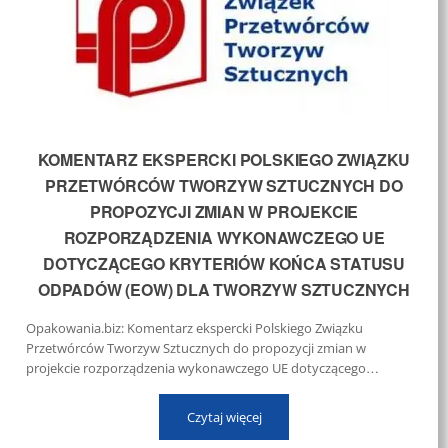
KOMENTARZ EKSPERCKI POLSKIEGO ZWIĄZKU
PRZETWÓRCÓW TWORZYW SZTUCZNYCH DO
PROPOZYCJI ZMIAN W PROJEKCIE
ROZPORZĄDZENIA WYKONAWCZEGO UE
DOTYCZĄCEGO KRYTERIÓW KOŃCA STATUSU
ODPADÓW (EOW) DLA TWORZYW SZTUCZNYCH
Opakowania.biz: Komentarz ekspercki Polskiego Związku
Przetwórców Tworzyw Sztucznych do propozycji zmian w
projekcie rozporządzenia wykonawczego UE dotyczącego
kryteriów końca statusu odpadów (EoW) dla tworzyw sztucznych
Czytaj więcej