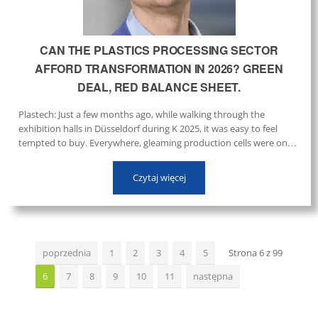
CAN THE PLASTICS PROCESSING SECTOR
AFFORD TRANSFORMATION IN 2026? GREEN
DEAL, RED BALANCE SHEET.
Plastech: Just a few months ago, while walking through the
exhibition halls in Düsseldorf during K 2025, it was easy to feel
tempted to buy. Everywhere, gleaming production cells were on
display, and the event’s slogan, "The Power of Plastics! Green –
Smart – Responsible", promised a bright, green and digital future.
Czytaj więcej
...
poprzednia
1
2
3
4
5
Strona 6 z 99
6
7
8
9
10
11
następna