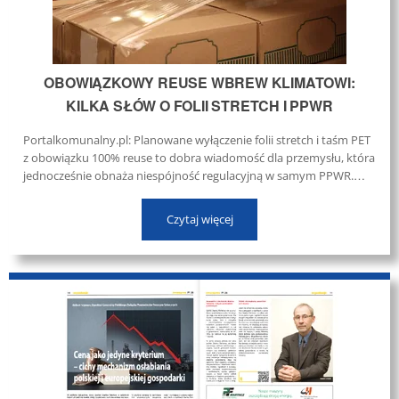
OBOWIĄZKOWY REUSE WBREW KLIMATOWI:
KILKA SŁÓW O FOLII STRETCH I PPWR
Portalkomunalny.pl: Planowane wyłączenie folii stretch i taśm PET
z obowiązku 100% reuse to dobra wiadomość dla przemysłu, która
jednocześnie obnaża niespójność regulacyjną w samym PPWR.
Skoro Komisja Europejska uznaje, że w tych zastosowaniach reuse
może zwiększać emisje i koszty, to dlaczego równolegle utrzymuje
Czytaj więcej
ogólny obowiązek jego stosowania na poziomie 40% od 2030 r. ...