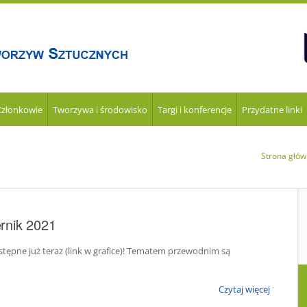
Członkowie
Tworzywa i środowisko
Targi i konferencje
Przydatne linki
Strona głó
rnik 2021
ępne już teraz (link w grafice)! Tematem przewodnim są
Czytaj więcej