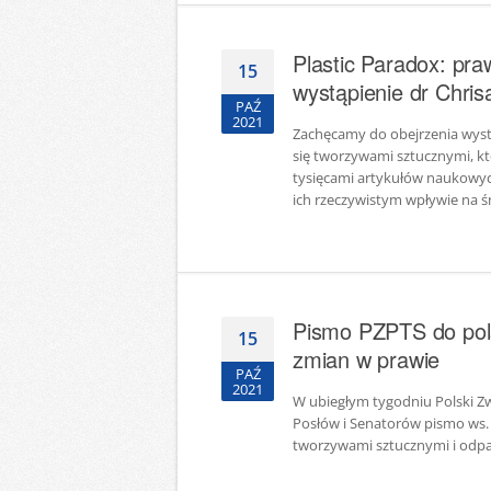
Plastic Paradox: pr
15
wystąpienie dr Chris
PAŹ
2021
Zachęcamy do obejrzenia wyst
się tworzywami sztucznymi, któ
tysięcami artykułów naukowyc
ich rzeczywistym wpływie na śr
Pismo PZPTS do pol
15
zmian w prawie
PAŹ
2021
W ubiegłym tygodniu Polski Z
Posłów i Senatorów pismo ws.
tworzywami sztucznymi i odpad