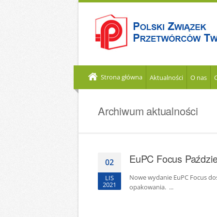
Strona główna
Aktualności
O nas
Archiwum aktualności
EuPC Focus Paździe
02
Nowe wydanie EuPC Focus dost
LIS
2021
opakowania. ...