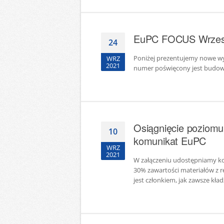
EuPC FOCUS Wrzes
24
Poniżej prezentujemy nowe w
WRZ
2021
numer poświęcony jest budownic
Osiągnięcie poziomu
10
komunikat EuPC
WRZ
2021
W załączeniu udostępniamy kom
30% zawartości materiałów z r
jest członkiem, jak zawsze kład