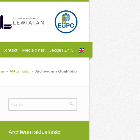
Kontakt
Media o nas
Sekcje PZPTS
wna
»
Aktualności
»
Archiwum aktualności
Archiwum aktualności