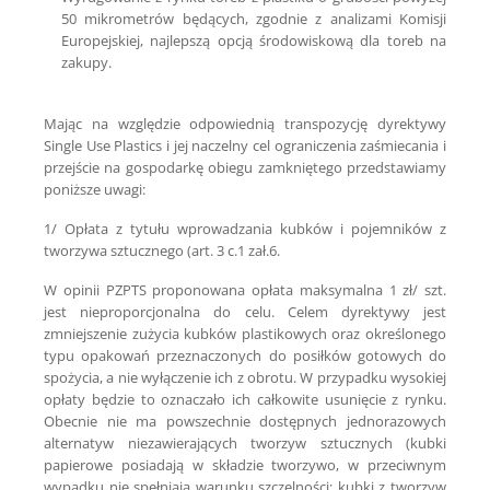
50 mikrometrów będących, zgodnie z analizami Komisji
Europejskiej, najlepszą opcją środowiskową dla toreb na
zakupy.
Mając na względzie odpowiednią transpozycję dyrektywy
Single Use Plastics i jej naczelny cel ograniczenia zaśmiecania i
przejście na gospodarkę obiegu zamkniętego przedstawiamy
poniższe uwagi:
1/ Opłata z tytułu wprowadzania kubków i pojemników z
tworzywa sztucznego (art. 3 c.1 zał.6.
W opinii PZPTS proponowana opłata maksymalna 1 zł/ szt.
jest nieproporcjonalna do celu. Celem dyrektywy jest
zmniejszenie zużycia kubków plastikowych oraz określonego
typu opakowań przeznaczonych do posiłków gotowych do
spożycia, a nie wyłączenie ich z obrotu. W przypadku wysokiej
opłaty będzie to oznaczało ich całkowite usunięcie z rynku.
Obecnie nie ma powszechnie dostępnych jednorazowych
alternatyw niezawierających tworzyw sztucznych (kubki
papierowe posiadają w składzie tworzywo, w przeciwnym
wypadku nie spełniają warunku szczelności; kubki z tworzyw