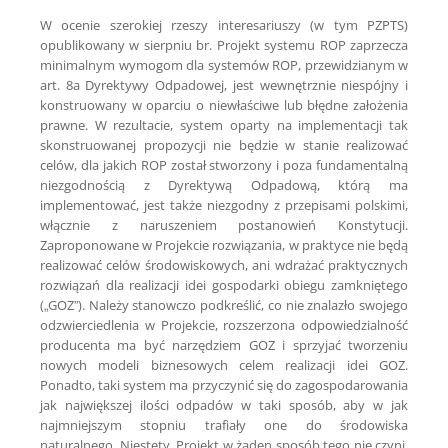
W ocenie szerokiej rzeszy interesariuszy (w tym PZPTS)
opublikowany w sierpniu br. Projekt systemu ROP zaprzecza
minimalnym wymogom dla systemów ROP, przewidzianym w
art. 8a Dyrektywy Odpadowej, jest wewnętrznie niespójny i
konstruowany w oparciu o niewłaściwe lub błędne założenia
prawne. W rezultacie, system oparty na implementacji tak
skonstruowanej propozycji nie będzie w stanie realizować
celów, dla jakich ROP został stworzony i poza fundamentalną
niezgodnością z Dyrektywą Odpadową, którą ma
implementować, jest także niezgodny z przepisami polskimi,
włącznie z naruszeniem postanowień Konstytucji.
Zaproponowane w Projekcie rozwiązania, w praktyce nie będą
realizować celów środowiskowych, ani wdrażać praktycznych
rozwiązań dla realizacji idei gospodarki obiegu zamkniętego
(„GOZ”). Należy stanowczo podkreślić, co nie znalazło swojego
odzwierciedlenia w Projekcie, rozszerzona odpowiedzialność
producenta ma być narzędziem GOZ i sprzyjać tworzeniu
nowych modeli biznesowych celem realizacji idei GOZ.
Ponadto, taki system ma przyczynić się do zagospodarowania
jak największej ilości odpadów w taki sposób, aby w jak
najmniejszym stopniu trafiały one do środowiska
naturalnego. Niestety, Projekt w żaden sposób tego nie czyni,