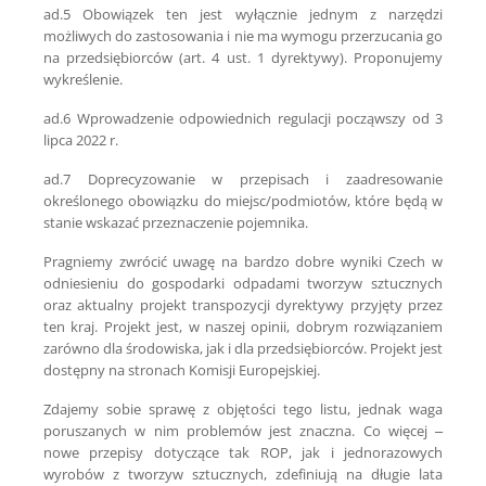
ad.5 Obowiązek ten jest wyłącznie jednym z narzędzi
możliwych do zastosowania i nie ma wymogu przerzucania go
na przedsiębiorców (art. 4 ust. 1 dyrektywy). Proponujemy
wykreślenie.
ad.6 Wprowadzenie odpowiednich regulacji począwszy od 3
lipca 2022 r.
ad.7 Doprecyzowanie w przepisach i zaadresowanie
określonego obowiązku do miejsc/podmiotów, które będą w
stanie wskazać przeznaczenie pojemnika.
Pragniemy zwrócić uwagę na bardzo dobre wyniki Czech w
odniesieniu do gospodarki odpadami tworzyw sztucznych
oraz aktualny projekt transpozycji dyrektywy przyjęty przez
ten kraj. Projekt jest, w naszej opinii, dobrym rozwiązaniem
zarówno dla środowiska, jak i dla przedsiębiorców. Projekt jest
dostępny na stronach Komisji Europejskiej.
Zdajemy sobie sprawę z objętości tego listu, jednak waga
poruszanych w nim problemów jest znaczna. Co więcej –
nowe przepisy dotyczące tak ROP, jak i jednorazowych
wyrobów z tworzyw sztucznych, zdefiniują na długie lata