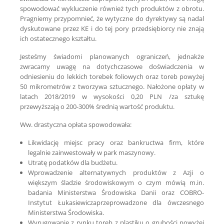
spowodować wykluczenie również tych produktów z obrotu.
Pragniemy przypomnieć, że wytyczne do dyrektywy są nadal
dyskutowane przez KE i do tej pory przedsiębiorcy nie znają
ich ostatecznego kształtu.
Jesteśmy świadomi planowanych ograniczeń, jednakże
zwracamy uwagę na dotychczasowe doświadczenia w
odniesieniu do lekkich torebek foliowych oraz toreb powyżej
50 mikrometrów z tworzywa sztucznego. Nałożone opłaty w
latach 2018/2019 w wysokości 0,20 PLN /za sztukę
przewyższają o 200-300% średnią wartość produktu.
Ww. drastyczna opłata spowodowała:
Likwidację miejsc pracy oraz bankructwa firm, które
legalnie zainwestowały w park maszynowy.
Utratę podatków dla budżetu.
Wprowadzenie alternatywnych produktów z Azji o
większym śladzie środowiskowym o czym mówią m.in.
badania Ministerstwa Środowiska Danii oraz COBRO-
Instytut Łukasiewiczaprzeprowadzone dla ówczesnego
Ministerstwa Środowiska.
Wyrugowanie z rynku toreb z plastiku o grubości powyżej