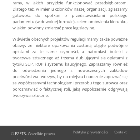
ramy, w jakich przyjdzie funkcjonować przedsiębiorcom.
Dlatego też, w imieniu członków naszej organizacji, zgłaszamy
gotowość do spotkań z przedstawicielami polskiego
parlamentu (w dowolnej formule), celem omówienia kierunku,
w jakim powinny zmierzać prace legislacyjne.
W świetle obecnych projektów regulacji mamy także poważne
obawy, że niektóre opakowania zostaną objęte podwójnie
opłatami za te same czynności, a natomiast butelki z
tworzywa sztucznego aż trzema dublującymi się opłatami z
tytułu SUP, ROP i systemu kaucyjnego. Zapraszamy również
do odwiedzenia jednego z nowoczesnych zakładów
przetwórstwa tworzyw, by na miejscu i naocznie zapoznać się
ze współczesnymi technologiami przerobu tego surowca oraz
porozmawiać o faktycznej roli, jaką współcześnie odgrywają
tworzywa sztuczne.
Polityka prywatności
Kontakt
©
PZPTS
. Wszelkie prawa