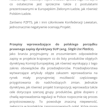
co ostatecznie jest sprzeczne także z postulatami
prezentowanymi w Europejskim Zielonym Ładzie, jak również
Polskim Ładzie.
Zarówno PZPTS, jak i inni członkowie Konfederacji Lewiatan,
jednoznacznie negatywnie oceniają Projekt.
Przepisy wprowadzające do polskiego porządku
prawnego zapisy dyrektywy SUP (ang.
Single Use Plastics
).
Jako branża przyjmujemy ze zrozumieniem odpowiednie
zapisy w projekcie krajowym co do listy produktów objętych
dyrektywą Komisji Europejskiej, jak również wynikający z tego
zakres obowiązków dla przedsiębiorców. Przedsiębiorstwa
wytwarzające artykuły objęte zakazem wprowadzania na
rynek miały przynajmniej możliwość częściowego
przygotowania do nadchodzących zmian. Jednakże
dyrektywa, jak również projekt transpozycji, wprowadza także
cele dotyczące szerszej grupy produktów, gdzie dopiero z
chwilą wprowadzenia regulacji w Polsce rozpocznie się proces
przystosowawczy. To powoduje znaczną niepewność,
zwłaszcza w kontekście zaproponowanych opłat, które mogą