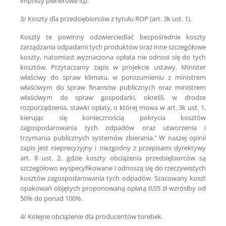
imprezy plenerowe itp.
3/ Koszty dla przedsiębiorców z tytułu ROP (art. 3k ust. 1).
Koszty te powinny odzwierciedlać bezpośrednie koszty
zarządzania odpadami tych produktów oraz inne szczegółowe
koszty, natomiast wyznaczona opłata nie odnosi się do tych
kosztów. Przytaczamy zapis w projekcie ustawy. Minister
właściwy do spraw klimatu, w porozumieniu z ministrem
właściwym do spraw finansów publicznych oraz ministrem
właściwym do spraw gospodarki, określi, w drodze
rozporządzenia, stawki opłaty, o której mowa w art. 3k ust. 1,
kierując się koniecznością pokrycia kosztów
zagospodarowania tych odpadów oraz utworzenia i
trzymania publicznych systemów zbierania.” W naszej opinii
zapis jest nieprecyzyjny i niezgodny z przepisami dyrektywy
art. 8 ust. 2, gdzie koszty obciążenia przedsiębiorców są
szczegółowo wyspecyfikowane i odnoszą się do rzeczywistych
kosztów zagospodarowania tych odpadów. Szacowany koszt
opakowań objętych proponowaną opłatą 0,05 zł wzrósłby od
50% do ponad 100%.
4/ Kolejne obciążenie dla producentów torebek.