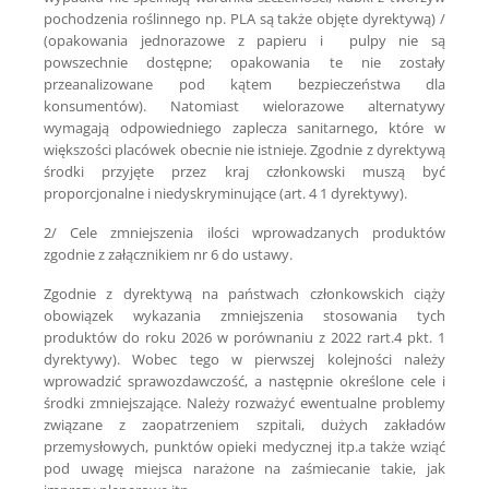
pochodzenia roślinnego np. PLA są także objęte dyrektywą) /
(opakowania jednorazowe z papieru i pulpy nie są
powszechnie dostępne; opakowania te nie zostały
przeanalizowane pod kątem bezpieczeństwa dla
konsumentów). Natomiast wielorazowe alternatywy
wymagają odpowiedniego zaplecza sanitarnego, które w
większości placówek obecnie nie istnieje. Zgodnie z dyrektywą
środki przyjęte przez kraj członkowski muszą być
proporcjonalne i niedyskryminujące (art. 4 1 dyrektywy).
2/ Cele zmniejszenia ilości wprowadzanych produktów
zgodnie z załącznikiem nr 6 do ustawy.
Zgodnie z dyrektywą na państwach członkowskich ciąży
obowiązek wykazania zmniejszenia stosowania tych
produktów do roku 2026 w porównaniu z 2022 rart.4 pkt. 1
dyrektywy). Wobec tego w pierwszej kolejności należy
wprowadzić sprawozdawczość, a następnie określone cele i
środki zmniejszające. Należy rozważyć ewentualne problemy
związane z zaopatrzeniem szpitali, dużych zakładów
przemysłowych, punktów opieki medycznej itp.a także wziąć
pod uwagę miejsca narażone na zaśmiecanie takie, jak