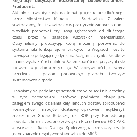
Regulacje dotyczące Rozszerzonej Odpowiedzialności
Producenta
Aktualnie trwa dyskusja na temat projektu przedłożonego
przez Ministerstwo Klimatu i Środowiska. Z żalem
stwierdzamy, że nie zawiera on w praktycznie żadnym stopniu
wszelkich propozycji czy uwag zgłaszanych od dłuższego
czasu przez w zasadzie wszystkich interesariuszy.
Otrzymaliśmy propozycję, którą możemy porównać do
systemu, jaki funkcjonuje w praktyce na Węgrzech. Jest to
rozwiązanie polegające jedynie na ściąganiu z rynku środków
finansowych, które finalnie w żaden sposób nie przyczynia się
do wzrostu poziomu recyklingu. W rzeczywistości jest wręcz
przeciwnie – poziom ponownego przerobu tworzyw
systematycznie spada.
Obawiamy się podobnego scenariusza w Polsce i nie jesteśmy
w tym odosobnieni. Zarówno podmioty obejmujące
zasięgiem swego działania cały łańcuch dostaw (producenci
kosmetyków i napojów, dostawcy opakowań, recyklerzy),
zrzeszeni w Grupie Roboczej ds. ROP przy Konfederacji
Lewiatan, firmy zrzeszone w Związku Pracodawców EKO-PAK,
a wreszcie Rada Dialogu Społecznego, przekazały swoje
jednoznacznie negatywne stanowiska do MKiŚ.