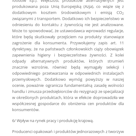
foodów itp.). Większość produktów alternatywnych jest
produkowana poza Unią Europejską (Azja), co wiąże się z
dodatkowym kosztem środowiskowym i emisją CO
2
związanymi z transportem. Dodatkowo ich bezpieczeństwo w
odniesieniu do kontaktu z żywnością nie jest analizowane.
Może to spowodować, że ustawodawca wprowadzi regulacje,
które będą skutkowały przejściem na produkty stanowiące
zagrożenie dla konsumenta. Przywołujemy zapis art. 11
dyrektywy, że na państwach członkowskich ciąży obowiązek
zapewnienia higieny i bezpieczeństwa żywności. Z kolei
odpady alternatywnych produktów, których strumień
znacznie wzrośnie, również będą wymagały selekcji i
odpowiedniego przetwarzania w odpowiednich instalacjach
przemysłowych. Dodatkowo wymóg powyższy w naszej
ocenie, poważnie ogranicza fundamentalną zasadę wolności
handlu i zmusza przedsiębiorców do rezygnacji ze specjalizacji
w określonych produktach, która w efekcie doprowadziła we
współczesnej gospodarce do obniżenia cen produktów dla
konsumentów.
6/ Wpływ na rynek pracy i produkcję krajową.
Producenci opakowań i produktów jednorazowych z tworzyw