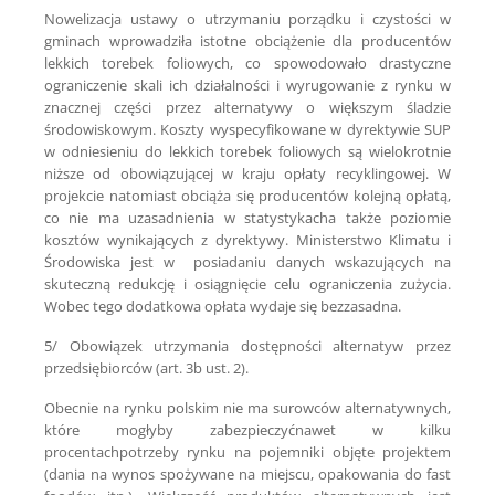
Nowelizacja ustawy o utrzymaniu porządku i czystości w
gminach wprowadziła istotne obciążenie dla producentów
lekkich torebek foliowych, co spowodowało drastyczne
ograniczenie skali ich działalności i wyrugowanie z rynku w
znacznej części przez alternatywy o większym śladzie
środowiskowym. Koszty wyspecyfikowane w dyrektywie SUP
w odniesieniu do lekkich torebek foliowych są wielokrotnie
niższe od obowiązującej w kraju opłaty recyklingowej. W
projekcie natomiast obciąża się producentów kolejną opłatą,
co nie ma uzasadnienia w statystykacha także poziomie
kosztów wynikających z dyrektywy. Ministerstwo Klimatu i
Środowiska jest w posiadaniu danych wskazujących na
skuteczną redukcję i osiągnięcie celu ograniczenia zużycia.
Wobec tego dodatkowa opłata wydaje się bezzasadna.
5/ Obowiązek utrzymania dostępności alternatyw przez
przedsiębiorców (art. 3b ust. 2).
Obecnie na rynku polskim nie ma surowców alternatywnych,
które mogłyby zabezpieczyćnawet w kilku
procentachpotrzeby rynku na pojemniki objęte projektem
(dania na wynos spożywane na miejscu, opakowania do fast