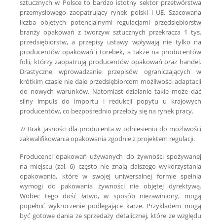
sztucznych w Polsce to bardzo istotny sektor przetwórstwa
przemysłowego zaopatrujący rynek polski i UE. Szacowana
liczba objętych potencjalnymi regulacjami przedsiębiorstw
branży opakowań z tworzyw sztucznych przekracza 1 tys.
przedsiębiorstw, a przepisy ustawy wpływają nie tylko na
producentów opakowań i torebek, a także na producentów
folii, którzy zaopatrują producentów opakowań oraz handel.
Drastyczne wprowadzanie przepisów ograniczających w
krótkim czasie nie daje przedsiębiorcom możliwości adaptacji
do nowych warunków. Natomiast działanie takie może dać
silny impuls do importu i redukcji popytu u krajowych
producentów, co bezpośrednio przełoży się na rynek pracy.
7/ Brak jasności dla producenta w odniesieniu do możliwości
zakwalifikowania opakowania zgodnie z projektem regulacji.
Producenci opakowań używanych do żywności spożywanej
na miejscu (zał. 6) często nie znają dalszego wykorzystania
opakowania, które w swojej uniwersalnej formie spełnia
wymogi do pakowania żywności nie objętej dyrektywą.
Wobec tego dość łatwo, w sposób niezawiniony, mogą
popełnić wykroczenie podlegające karze. Przykładem mogą
być gotowe dania ze sprzedaży detalicznej, które ze względu