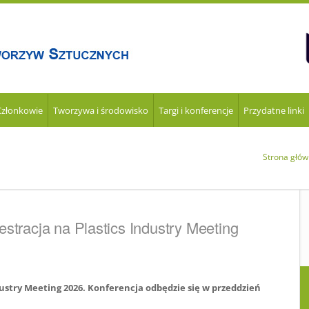
Członkowie
Tworzywa i środowisko
Targi i konferencje
Przydatne linki
Strona głó
estracja na Plastics Industry Meeting
dustry Meeting 2026. Konferencja odbędzie się w przeddzień