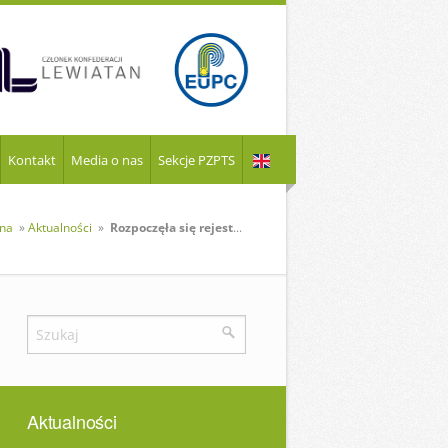
Kontakt
Media o nas
Sekcje PZPTS
wna
»
Aktualności
»
Rozpoczęła się rejestracja na Plastics Industry Meeting 2026
Aktualności