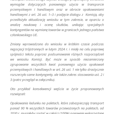
wymogów dotyczących ponownego użycia w transporcie
przemysłowym i handlowym oraz w obrocie opakowaniami
handlowymi z art. 26 ust. 1–3 i podjęcie dialogu z Komisją, aby
przedłożyła aktualizację wniosku w tym zakresie, w oparciu o
analizę naukową i ocenę skutków, unikając specjalnych
kontyngentów na wymianę towarów w granicach jednego państwa
członkowskiego UE.
Zmiany wprowadzono do wniosku w krótkim czasie podczas
negocjacji trójstronnych w lutym 2024 r. i miały na celu poprawę
spójności tekstu poprzez podsumowanie różnych rozporządzeń
we wniosku Komisji. Być może w sposób niezamierzony
zgrupowanie wszystkich kwot ponownego użycia opakowań
przemysłowych i handlowych w art. 26 ust. 1 nie tylko drastycznie
rozszerzyło same kontyngenty, ale także zakres stosowania ust. 2 i
3 (patrz przegląd w załączniku).
Oto przykład konsekwencji wejścia w życie proponowanych
rozwiązań:
Opakowania ładunku na paletach, które zabezpieczają transport
ponad 90 % wszystkich towarów przewożonych na paletach, od
2030 r. musiałyby zostać w całości (100%) ponownie wykorzystane