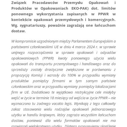
Związek Pracodawców Przemysłu Opakowań i
Produktów w Opakowaniach EKO-PAK) dot. limitów
ponownego wykorzystania zapisanych w PPWR w
kontekście opakowań przemysłowych i komercyjnych.
Wg. sygnatariuszy, poważnie zagrażają one łańcuchom
dostaw.
W kompromisie uzgodnionym między Parlamentem Europejskim a
państwami członkowskimi UE w dniu 4 marca 2024 r. w sprawie
unijnego rozporządzenia w sprawie opakowań i odpadów
opakowaniowych (PPWR) kwoty ponownego użycia wielu
opakowań do transportu przemysłowego i handlowego oraz do
sprzedaży zostały drastycznie zwiększone w porównaniu z
propozycją Komisji i wzrosły do 100% w przypadku wymiany
produktów pomiędzy firmami w tym samym państwie
członkowskim oraz w przypadku wymiany pomiędzy lokalizacjami
firm w UE. Dodatkowo te wyjątkowo restrykcyjne cele miałyby
wejść w życie w terminie 18 miesięcy od wejścia w życie PPWR – nie
wyznaczono tu żadnego vacatio legis. Wynikają z tego całkowity
zakaz stosowania wielu rodzajów opakowań jednorazowego
użytku w handlu krajowym, który zagraża wszystkim łańcuchom
dostaw, ponieważ dla wielu formatów opakowań nie ma
rozwiązań wielokrotnego użytku.. Dlatego proponujemy skreślenie