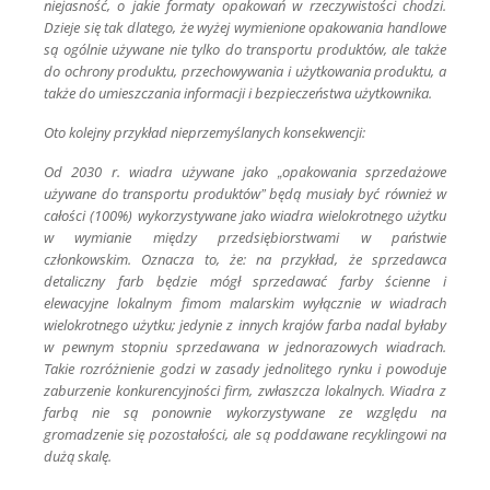
niejasność, o jakie formaty opakowań w rzeczywistości chodzi.
Dzieje się tak dlatego, że wyżej wymienione opakowania handlowe
są ogólnie używane nie tylko do transportu produktów, ale także
do ochrony produktu, przechowywania i użytkowania produktu, a
także do umieszczania informacji i bezpieczeństwa użytkownika.
Oto kolejny przykład nieprzemyślanych konsekwencji:
Od 2030 r. wiadra używane jako „opakowania sprzedażowe
używane do transportu produktów” będą musiały być również w
całości (100%) wykorzystywane jako wiadra wielokrotnego użytku
w wymianie między przedsiębiorstwami w państwie
członkowskim. Oznacza to, że: na przykład, że sprzedawca
detaliczny farb będzie mógł sprzedawać farby ścienne i
elewacyjne lokalnym fimom malarskim wyłącznie w wiadrach
wielokrotnego użytku; jedynie z innych krajów farba nadal byłaby
w pewnym stopniu sprzedawana w jednorazowych wiadrach.
Takie rozróżnienie godzi w zasady jednolitego rynku i powoduje
zaburzenie konkurencyjności firm, zwłaszcza lokalnych. Wiadra z
farbą nie są ponownie wykorzystywane ze względu na
gromadzenie się pozostałości, ale są poddawane recyklingowi na
dużą skalę.