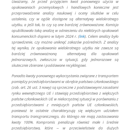
Uważamy, że przed przyjęciem kwot ponownego użycia w
opakowaniach przemysłowych i handlowych konieczne jest
przeprowadzenie analizy naukowej i oceny skutków w celu
ustalenia, czy w ogóle dostępne są alternatywy wielokrotnego
użytku, a jeśli tak, to czy są one bardziej zrównoważone. Komisja
opublikowała taką analizę w odniesieniu do niektórych opakowań
konsumenckich dopiero w lutym 2024 r. (
link
). Celem analizy było
sprawdzenie, czy można uniknąć zakazów pośrednich. Z analizy
tej wynika, że opakowania wielokrotnego użytku nie zawsze są
bardziej zrównoważnoną alternatywą dla opakowań
jednorazowych, zwłaszcza w sytuacji, gdy jednorazowe są
skutecznie zbierane i poddawane recyklingowi.
Ponadto kwoty ponownego wykorzystania związane z transportem
pomiędzy przedsiębiorstwami w obrębie państwa członkowskiego
(zob. art. 26 ust. 3 nowy) są sprzeczne z podstawowymi zasadami
rynku wewnętrznego UE i stawiają przedsiębiorstwa z większych
państw członkowskich UE w niekorzystnej sytuacji w porównaniu z
przedsiębiorstwami z mniejszych państw UE członkowskich,
ponieważ te ostatnie charakteryzują się większym udziałem
transportu transgranicznego, do którego nie mają zastosowania
kwoty 100%. Kompromis penalizuje również małe i średnie
przedsiębiorstwa, które – w przeciwieństwie do dużych