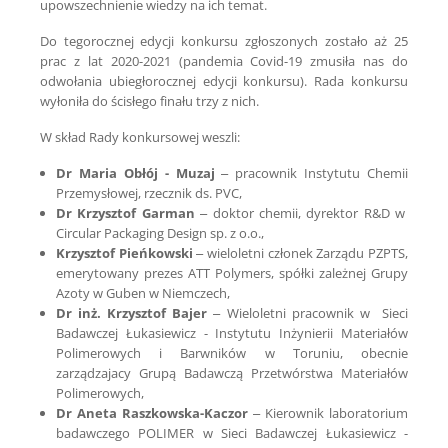
upowszechnienie wiedzy na ich temat.
Do tegorocznej edycji konkursu zgłoszonych zostało aż 25
prac z lat 2020-2021 (pandemia Covid-19 zmusiła nas do
odwołania ubiegłorocznej edycji konkursu). Rada konkursu
wyłoniła do ścisłego finału trzy z nich.
W skład Rady konkursowej weszli:
Dr Maria Obłój - Muzaj
– pracownik Instytutu Chemii
Przemysłowej, rzecznik ds. PVC,
Dr Krzysztof Garman
– doktor chemii, dyrektor R&D w
Circular Packaging Design sp. z o.o.,
Krzysztof Pieńkowski
– wieloletni członek Zarządu PZPTS,
emerytowany prezes ATT Polymers, spółki zależnej Grupy
Azoty w Guben w Niemczech,
Dr inż. Krzysztof Bajer
– Wieloletni pracownik w Sieci
Badawczej Łukasiewicz - Instytutu Inżynierii Materiałów
Polimerowych i Barwników w Toruniu, obecnie
zarządzajacy Grupą Badawczą Przetwórstwa Materiałów
Polimerowych,
Dr Aneta Raszkowska-Kaczor
– Kierownik laboratorium
badawczego POLIMER w Sieci Badawczej Łukasiewicz -