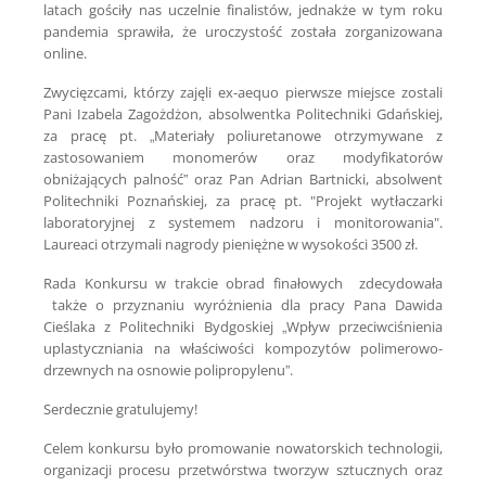
latach gościły nas uczelnie finalistów, jednakże w tym roku
pandemia sprawiła, że uroczystość została zorganizowana
online.
Zwycięzcami, którzy zajęli ex-aequo pierwsze miejsce zostali
Pani Izabela Zagożdżon, absolwentka Politechniki Gdańskiej,
za pracę pt. „Materiały poliuretanowe otrzymywane z
zastosowaniem monomerów oraz modyfikatorów
obniżających palność” oraz Pan Adrian Bartnicki, absolwent
Politechniki Poznańskiej, za pracę pt. "Projekt wytłaczarki
laboratoryjnej z systemem nadzoru i monitorowania".
Laureaci otrzymali nagrody pieniężne w wysokości 3500 zł.
Rada Konkursu w trakcie obrad finałowych zdecydowała
także o przyznaniu wyróżnienia dla pracy Pana Dawida
Cieślaka z Politechniki Bydgoskiej „Wpływ przeciwciśnienia
uplastyczniania na właściwości kompozytów polimerowo-
drzewnych na osnowie polipropylenu”.
Serdecznie gratulujemy!
Celem konkursu było promowanie nowatorskich technologii,
organizacji procesu przetwórstwa tworzyw sztucznych oraz