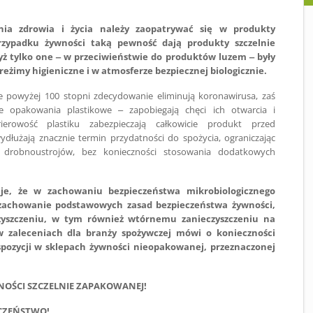
nia zdrowia i życia należy zaopatrywać się w produkty
zypadku żywności taką pewność dają produkty szczelnie
ż tylko one – w przeciwieństwie do produktów luzem – były
eżimy higieniczne i w atmosferze bezpiecznej biologicznie.
 powyżej 100 stopni zdecydowanie eliminują koronawirusa, zaś
 opakowania plastikowe – zapobiegają chęci ich otwarcia i
erowość plastiku zabezpieczają całkowicie produkt przed
 wydłużają znacznie termin przydatności do spożycia, ograniczając
drobnoustrojów, bez konieczności stosowania dodatkowych
je, że w zachowaniu bezpieczeństwa mikrobiologicznego
e zachowanie podstawowych zasad bezpieczeństwa żywności,
czyszczeniu, w tym również wtórnemu zanieczyszczeniu na
S w zaleceniach dla branży spożywczej mówi o konieczności
spozycji w sklepach żywności nieopakowanej, przeznaczonej
NOŚCI SZCZELNIE ZAPAKOWANEJ!
ECZEŃSTWO!