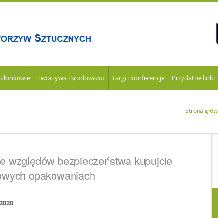
Członkowie
Tworzywa i środowisko
Targi i konferencje
Przydatne linki
Strona głó
e względów bezpieczeństwa kupujcie
kowych opakowaniach
2020