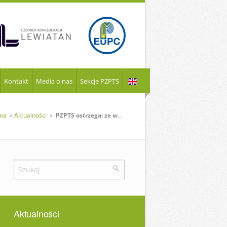
Kontakt
Media o nas
Sekcje PZPTS
wna
»
Aktualności
»
PZPTS ostrzega: ze względów bezpieczeństwa kupujcie żywność w plastikowych opakowaniach
Aktualności