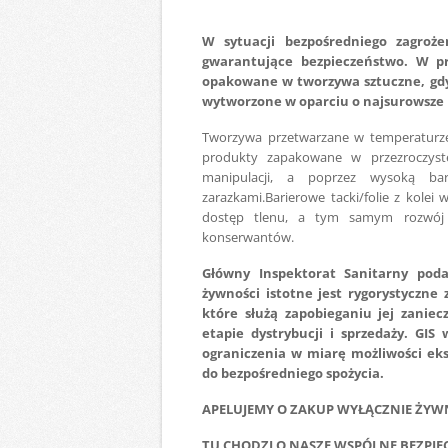
W sytuacji bezpośredniego zagroże
gwarantujące bezpieczeństwo. W pr
opakowane w tworzywa sztuczne, gdy
wytworzone w oparciu o najsurowsze r
Tworzywa przetwarzane w temperaturze
produkty zapakowane w przezroczyste
manipulacji, a poprzez wysoką bari
zarazkami.Barierowe tacki/folie z kolei
dostęp tlenu, a tym samym rozwój 
konserwantów.
Główny Inspektorat Sanitarny poda
żywności istotne jest rygorystyczn
które służą zapobieganiu jej zanie
etapie dystrybucji i sprzedaży. GI
ograniczenia w miarę możliwości ek
do bezpośredniego spożycia.
APELUJEMY O ZAKUP WYŁĄCZNIE ŻYW
TU CHODZI O NASZE WSPÓLNE BEZPI