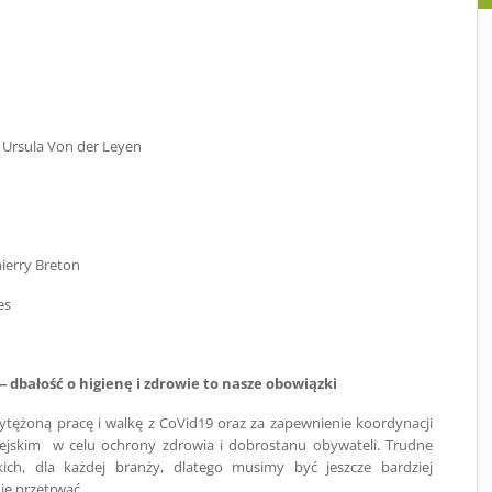
 Ursula Von der Leyen
ierry Breton
es
dbałość o higienę i zdrowie to nasze obowiązki
tężoną pracę i walkę z CoVid19 oraz za zapewnienie koordynacji
ejskim w celu ochrony zdrowia i dobrostanu obywateli. Trudne
ich, dla każdej branży, dlatego musimy być jeszcze bardziej
je przetrwać.