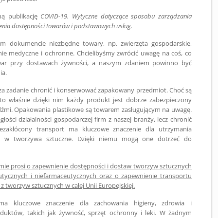
ną publikację
COVID-19.
Wytyczne dotyczące sposobu zarządzania
ienia dostępności towarów i podstawowych usług.
m dokumencie niezbędne towary, np. zwierzęta gospodarskie,
nie medyczne i ochronne. Chcielibyśmy zwrócić uwagę na coś, co
owar przy dostawach żywności, a naszym zdaniem powinno być
ia.
a zadanie chronić i konserwować zapakowany przedmiot. Choć są
to właśnie dzięki nim każdy produkt jest dobrze zabezpieczony
udźmi. Opakowania plastikowe są towarem zasługującym na uwagę.
łości działalności gospodarczej firm z naszej branży, lecz chronić
ezakłócony transport ma kluczowe znaczenie dla utrzymania
h w tworzywa sztuczne. Dzięki niemu mogą one dotrzeć do
mie prosi o zapewnienie dostępności i dostaw tworzyw sztucznych
tycznych i niefarmaceutycznych oraz o zapewnienie transportu
tworzyw sztucznych w całej Unii Europejskiej.
 kluczowe znaczenie dla zachowania higieny, zdrowia i
duktów, takich jak żywność, sprzęt ochronny i leki. W żadnym