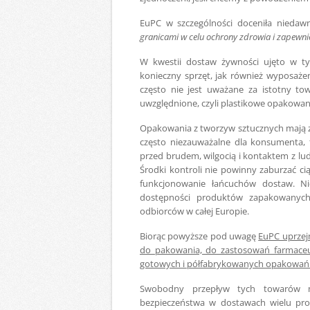
EuPC w szczególności doceniła niedaw
granicami w celu ochrony zdrowia i zapewn
W kwestii dostaw żywności ujęto w ty
konieczny sprzęt, jak również wyposaże
często nie jest uważane za istotny t
uwzględnione, czyli plastikowe opakowan
Opakowania z tworzyw sztucznych mają z
często niezauważalne dla konsumenta, 
przed brudem, wilgocią i kontaktem z l
Środki kontroli nie powinny zaburzać ciąg
funkcjonowanie łańcuchów dostaw. Ni
dostępności produktów zapakowanyc
odbiorców w całej Europie.
Biorąc powyższe pod uwagę
EuPC uprzej
do pakowania, do zastosowań farmaceu
gotowych i półfabrykowanych opakowań z 
Swobodny przepływ tych towarów ma
bezpieczeństwa w dostawach wielu pro