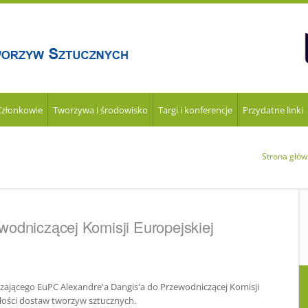
Członkowie
Tworzywa i środowisko
Targi i konferencje
Przydatne linki
Strona głó
wodniczącej Komisji Europejskiej
dzającego EuPC Alexandre'a Dangis'a do Przewodniczącej Komisji
głości dostaw tworzyw sztucznych.