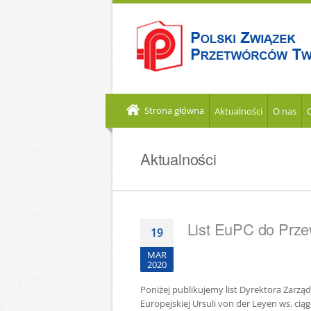
Strona główna
Aktualności
O nas
Aktualności
List EuPC do Prze
19
MAR
2020
Poniżej publikujemy list Dyrektora Zarzą
Europejskiej Ursuli von der Leyen ws. cią