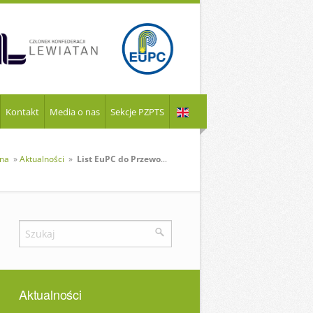
Kontakt
Media o nas
Sekcje PZPTS
wna
»
Aktualności
»
List EuPC do Przewodniczącej Komisji Europejskiej
Aktualności