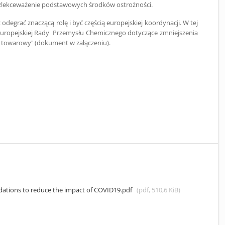
zlekceważenie podstawowych środków ostrożności.
degrać znaczącą rolę i być częścią europejskiej koordynacji. W tej
 Europejskiej Rady Przemysłu Chemicznego dotyczące zmniejszenia
 towarowy” (dokument w załączeniu).
tions to reduce the impact of COVID19.pdf
(pdf, 510,6 KiB)