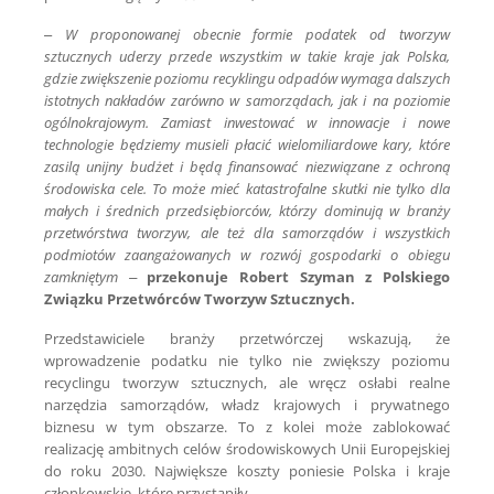
–
W proponowanej obecnie formie podatek od tworzyw
sztucznych uderzy przede wszystkim w takie kraje jak Polska,
gdzie zwiększenie poziomu recyklingu odpadów wymaga dalszych
istotnych nakładów zarówno w samorządach, jak i na poziomie
ogólnokrajowym. Zamiast inwestować w innowacje i nowe
technologie będziemy musieli płacić wielomiliardowe kary, które
zasilą unijny budżet i będą finansować niezwiązane z ochroną
środowiska cele. To może mieć katastrofalne skutki nie tylko dla
małych i średnich przedsiębiorców, którzy dominują w branży
przetwórstwa tworzyw, ale też dla samorządów i wszystkich
podmiotów zaangażowanych w rozwój gospodarki o obiegu
zamkniętym –
przekonuje Robert Szyman z Polskiego
Związku Przetwórców Tworzyw Sztucznych.
Przedstawiciele branży przetwórczej wskazują, że
wprowadzenie podatku nie tylko nie zwiększy poziomu
recyclingu tworzyw sztucznych, ale wręcz osłabi realne
narzędzia samorządów, władz krajowych i prywatnego
biznesu w tym obszarze. To z kolei może zablokować
realizację ambitnych celów środowiskowych Unii Europejskiej
do roku 2030. Największe koszty poniesie Polska i kraje
członkowskie, które przystąpiły