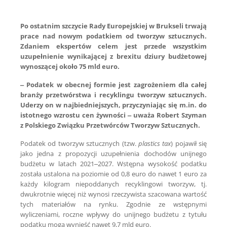
Po ostatnim szczycie Rady Europejskiej w Brukseli trwają
prace nad nowym podatkiem od tworzyw sztucznych.
Zdaniem ekspertów celem jest przede wszystkim
uzupełnienie wynikającej z brexitu dziury budżetowej
wynoszącej około 75 mld euro.
– Podatek w obecnej formie jest zagrożeniem dla całej
branży przetwórstwa i recyklingu tworzyw sztucznych.
Uderzy on w najbiedniejszych, przyczyniając się m.in. do
istotnego wzrostu cen żywności – uważa Robert Szyman
z Polskiego Związku Przetwórców Tworzyw Sztucznych.
Podatek od tworzyw sztucznych (tzw.
plastics tax
) pojawił się
jako jedna z propozycji uzupełnienia dochodów unijnego
budżetu w latach 2021–2027. Wstępna wysokość podatku
została ustalona na poziomie od 0,8 euro do nawet 1 euro za
każdy kilogram niepoddanych recyklingowi tworzyw, tj.
dwukrotnie więcej niż wynosi rzeczywista szacowana wartość
tych materiałów na rynku. Zgodnie ze wstępnymi
wyliczeniami, roczne wpływy do unijnego budżetu z tytułu
podatku mogą wynieść nawet 9,7 mld euro.