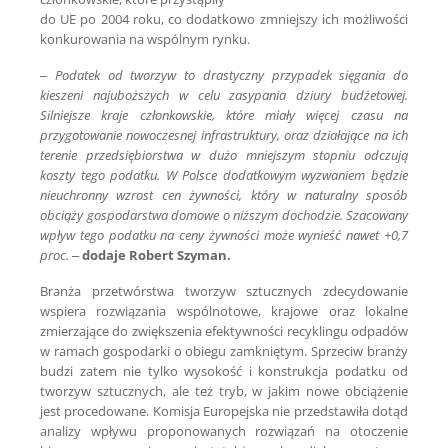
do UE po 2004 roku, co dodatkowo zmniejszy ich możliwości
konkurowania na wspólnym rynku.
–
Podatek od tworzyw to drastyczny przypadek sięgania do
kieszeni najuboższych w celu zasypania dziury budżetowej.
Silniejsze kraje członkowskie, które miały więcej czasu na
przygotowanie nowoczesnej infrastruktury, oraz działające na ich
terenie przedsiębiorstwa w dużo mniejszym stopniu odczują
koszty tego podatku. W Polsce dodatkowym wyzwaniem będzie
nieuchronny wzrost cen żywności, który w naturalny sposób
obciąży gospodarstwa domowe o niższym dochodzie. Szacowany
wpływ tego podatku na ceny żywności może wynieść nawet +0,7
proc.
–
dodaje Robert Szyman.
Branża przetwórstwa tworzyw sztucznych zdecydowanie
wspiera rozwiązania wspólnotowe, krajowe oraz lokalne
zmierzające do zwiększenia efektywności recyklingu odpadów
w ramach gospodarki o obiegu zamkniętym. Sprzeciw branży
budzi zatem nie tylko wysokość i konstrukcja podatku od
tworzyw sztucznych, ale też tryb, w jakim nowe obciążenie
jest procedowane. Komisja Europejska nie przedstawiła dotąd
analizy wpływu proponowanych rozwiązań na otoczenie