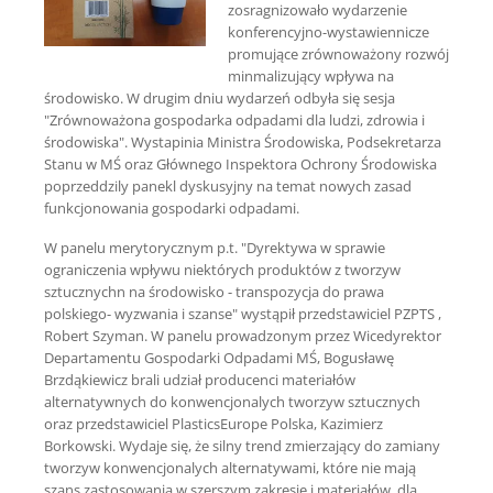
zosragnizowało wydarzenie
konferencyjno-wystawiennicze
promujące zrównoważony rozwój
minmalizujący wpływa na
środowisko. W drugim dniu wydarzeń odbyła się sesja
"Zrównoważona gospodarka odpadami dla ludzi, zdrowia i
środowiska". Wystapinia Ministra Środowiska, Podsekretarza
Stanu w MŚ oraz Głównego Inspektora Ochrony Środowiska
poprzeddzily panekl dyskusyjny na temat nowych zasad
funkcjonowania gospodarki odpadami.
W panelu merytorycznym p.t. "Dyrektywa w sprawie
ograniczenia wpływu niektórych produktów z tworzyw
sztucznychn na środowisko - transpozycja do prawa
polskiego- wyzwania i szanse" wystąpił przedstawiciel PZPTS ,
Robert Szyman. W panelu prowadzonym przez Wicedyrektor
Departamentu Gospodarki Odpadami MŚ, Bogusławę
Brzdąkiewicz brali udział producenci materiałów
alternatywnych do konwencjonalych tworzyw sztucznych
oraz przedstawiciel PlasticsEurope Polska, Kazimierz
Borkowski. Wydaje się, że silny trend zmierzający do zamiany
tworzyw konwencjonalych alternatywami, które nie mają
szans zastosowania w szerszym zakresie i materiałów, dla