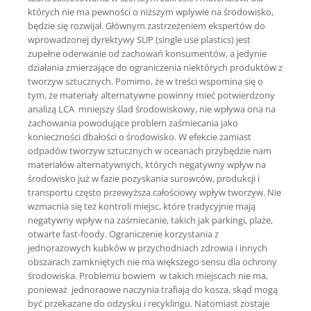
których nie ma pewności o niższym wplywie na środowisko,
będzie się rozwijał. Głównym zastrzeżeniem ekspertów do
wprowadzonej dyrektywy SUP (single use plastics) jest
zupełne oderwanie od zachowań konsumentów, a jedynie
działania zmierzające do ograniczenia niektórych produktów z
tworzyw sztucznych. Pomimo, że w treści wspomina się o
tym, że materiały alternatywne powinny mieć potwierdzony
analizą LCA mniejszy ślad środowiskowy, nie wpływa ona na
zachowania powodujące problem zaśmiecania jako
konieczności dbałości o środowisko. W efekcie zamiast
odpadów tworzyw sztucznych w oceanach przybędzie nam
materiałów alternatywnych, których negatywny wpływ na
środowisko już w fazie pozyskania surowców, produkcji i
transportu często przewyższa całościowy wpływ tworzyw. Nie
wzmacnia się też kontroli miejsc, które tradycyjnie mają
negatywny wpływ na zaśmiecanie, takich jak parkingi, plaże,
otwarte fast-foody. Ograniczenie korzystania z
jednorazowych kubków w przychodniach zdrowia i innych
obszarach zamkniętych nie ma większego sensu dla ochrony
środowiska. Problemu bowiem w takich miejscach nie ma,
ponieważ jednoraowe naczynia trafiają do kosza, skąd mogą
być przekazane do odzysku i recyklingu. Natomiast zostaje