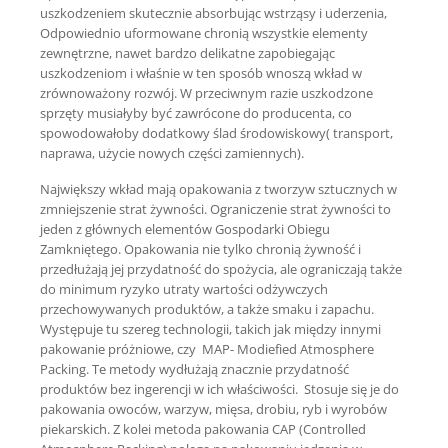
uszkodzeniem skutecznie absorbując wstrząsy i uderzenia,
Odpowiednio uformowane chronią wszystkie elementy
zewnętrzne, nawet bardzo delikatne zapobiegając
uszkodzeniom i właśnie w ten sposób wnoszą wkład w
zrównoważony rozwój. W przeciwnym razie uszkodzone
sprzęty musiałyby być zawrócone do producenta, co
spowodowałoby dodatkowy ślad środowiskowy( transport,
naprawa, użycie nowych części zamiennych).
Największy wkład mają opakowania z tworzyw sztucznych w
zmniejszenie strat żywności. Ograniczenie strat żywności to
jeden z głównych elementów Gospodarki Obiegu
Zamkniętego. Opakowania nie tylko chronią żywność i
przedłużają jej przydatność do spożycia, ale ograniczają także
do minimum ryzyko utraty wartości odżywczych
przechowywanych produktów, a także smaku i zapachu.
Występuje tu szereg technologii, takich jak między innymi
pakowanie próżniowe, czy MAP- Modiefied Atmosphere
Packing. Te metody wydłużają znacznie przydatność
produktów bez ingerencji w ich właściwości. Stosuje się je do
pakowania owoców, warzyw, mięsa, drobiu, ryb i wyrobów
piekarskich. Z kolei metoda pakowania CAP (Controlled