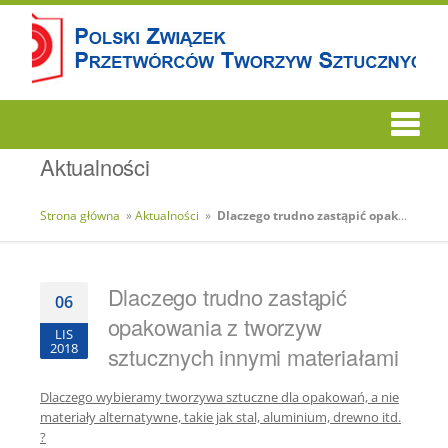
Aktualności
Strona główna
»
Aktualności
»
Dlaczego trudno zastąpić opakowania z tworzyw sztucznych innymi materiałami
Dlaczego trudno zastąpić
06
opakowania z tworzyw
LIS
2018
sztucznych innymi materiałami
Dlaczego wybieramy tworzywa sztuczne dla opakowań, a nie
materiały alternatywne, takie jak stal, aluminium, drewno itd.
?