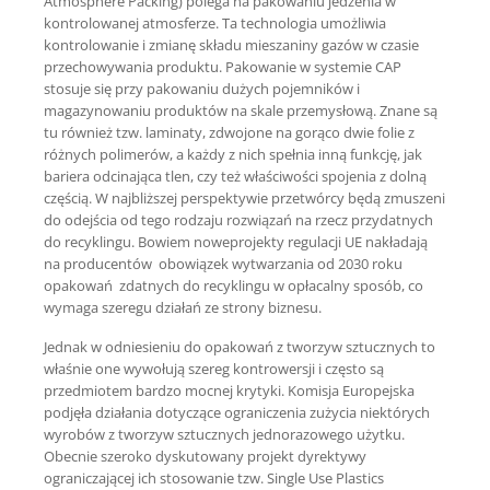
Atmosphere Packing) polega na pakowaniu jedzenia w
kontrolowanej atmosferze. Ta technologia umożliwia
kontrolowanie i zmianę składu mieszaniny gazów w czasie
przechowywania produktu. Pakowanie w systemie CAP
stosuje się przy pakowaniu dużych pojemników i
magazynowaniu produktów na skale przemysłową. Znane są
tu również tzw. laminaty, zdwojone na gorąco dwie folie z
różnych polimerów, a każdy z nich spełnia inną funkcję, jak
bariera odcinająca tlen, czy też właściwości spojenia z dolną
częścią. W najbliższej perspektywie przetwórcy będą zmuszeni
do odejścia od tego rodzaju rozwiązań na rzecz przydatnych
do recyklingu. Bowiem noweprojekty regulacji UE nakładają
na producentów obowiązek wytwarzania od 2030 roku
opakowań zdatnych do recyklingu w opłacalny sposób, co
wymaga szeregu działań ze strony biznesu.
Jednak w odniesieniu do opakowań z tworzyw sztucznych to
właśnie one wywołują szereg kontrowersji i często są
przedmiotem bardzo mocnej krytyki. Komisja Europejska
podjęła działania dotyczące ograniczenia zużycia niektórych
wyrobów z tworzyw sztucznych jednorazowego użytku.
Obecnie szeroko dyskutowany projekt dyrektywy
ograniczającej ich stosowanie tzw. Single Use Plastics