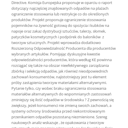
Directive. Komisja Europejska proponuje w oparciu o raport
dotyczący najczęściej znajdowanych odpadów na plażach
ograniczenie stosowania lub restrykcje co do określonych
produktów. Projekt proponuje ograniczenie stosowania
pojemników na żywność gotową do spożycia i kubków na
napoje oraz zakaz dystrybucji sztućców, talerzy, słomek,
patyczków kosmetycznych i podpórek do baloników z
tworzyw sztucznych. Projekt wprowadza dodatkowo
Rozszerzoną Odpowiedzialność Producenta dla producentów
wybranych artykułów. Pomijając dyskusyjne kwestie
odpowiedzialności producentów, która według KE powinna
rozciągać się także na obszar nieefektywnego zarządzania
zbiórką i selekcją odpadów, jak również nieodpowiednich
zachowań konsumentów, najistotniejszy jest tu element
próby zastąpienia tworzyw materiałami alternatywnymi.
Pytanie tylko, czy wobec braku ograniczenia stosowania
materiałów alternatywnych do wspomnianych zastosowań
zminiejszy się ilość odpadów w środowisku ? Z pewnością się
zwiększy, jeżeli konsumenci nie zmieną swoich zachowań, a
systemy ochrony środowiska przed niekontrolowanym
przenikaniem odpadów pozostaną niezmienione. Szereg
naukowych analiz wskazuje , że opakowania z tworzyw