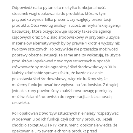
Odpowiedź na to pytanie to nie tylko funkcjonalność,
stosunek wagi opakowania do produktu, która w tym
przypadku wynosi kilka procent, czy względy prezentacji
produktu. Otóż według analizy Trucost, amerykańskiej agencji
badawczej, która przygotowuje raporty także dla agencji
rządowych oraz ONZ, ślad środowiskowy w przypadku użycia
materiałów alternatywnych byłby prawie 4 krotnie wyższy niż
tworzyw sztucznych. To oczywiście nie przesądza możliwości
poprawy obecnej sytuacji. Te same analizy wskazują, że użycie
produktów i opakowań z tworzyw sztucznych w sposób
zrównoważony może ograniczyć ślad środowiskowy o 30 %.
Należy zdać sobie sprawę z faktu, że każde działanie
pozostawia ślad środowiskowy, więc nie łudźmy się, że
możemy funkcjonować bez wpływu na środowisko. Z drugiej
jednak strony powinniśmy znaleźć równowagę pomiędzy
możliwościami środowiska do regeneracji, a działalnością
człowieka.
Roli opakowań z tworzyw sztucznych nie należy rozpatrywać
w oderwaniu od ich funkcji, czyli ochrony produktu. Jeżeli
chodzi o sprzęt AGD i RTV konsumenci doskonale wiedzą, że
opakowania EPS świetnie chronią produkt przed