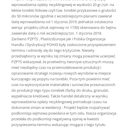
wprowadzenia opłaty recyklingowej w wyskości 20 gr./szt. na
lekkie torebki foliowe czyli tzw. torebki przykasowe o grubości
do 50 mikronów zgodnie z wcześniejszymi planami zawierał
datę wprowadzenia od 1 stycznia 2019. Jednakże ostateczna
wersja projektu (druk sejmowy nr 1730) skierowana do Sejmu
zawierała datę o rok wcześniejszą tzn. 1 stycznia 2018.
Zarówno PZPTS , PlasticsEurope jak i Polska Organizacja
Handlu i Dystrybucji POHiD były zaskoczone przyspieszeniem
terminu i odniosły się do tego krytycznie. Niesety
przedsiębiorcy w wyniku tej zmiany mogą poważnie ucierpieć.
PZPTS wskazywał, że przetwórcy tworzyw sztucznych muszą
mieć niezbędny czas na przemodelowanie produkcji i
opracowanie strategii rozwoju nowych wyrobów w miejsce
kurczącego się popytu na torebki. Poza tym powiinni mieć
czas na wykorzystanie materiałów i surowców przeznaczonch
do produkcji tego typu torebek (farby do druku, granulat,
wypełniacze kredowe). Także handel detaliczny w wyniku
wprowadzenia opłaty recyklingowej potrzebuje czasu na
dokonanie zmian w ewidencji . Projekt będzie rozpatrywać
podkomisja sejmowa powołana w tym celu. Nasza organizacja
przesłała do podkomisji negatywną opinię w kwestii
przyspieszenia terminu wskazując mogące z tego tytułu