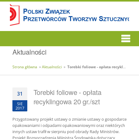
Aktualności
Strona główna
»
Aktualności
»
Torebki foliowe - opłata recyklingowa 20 gr./szt
Torebki foliowe - opłata
31
recyklingowa 20 gr./szt
SIE
2017
Przygotowany projekt ustawy o zmianie ustawy o gospodarce
opakowaniami i odpadami opakowaniowymi oraz niektórych
innych ustaw trafił w sierpniu pod obrady Rady Ministrów.
Projekt Rozporządzenia Miinistra Środowiska dotyczący