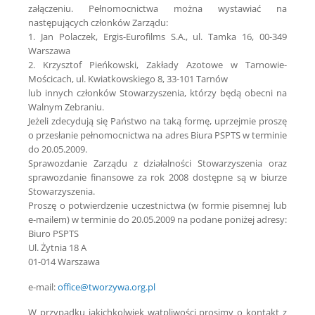
załączeniu. Pełnomocnictwa można wystawiać na
następujących członków Zarządu:
1. Jan Polaczek, Ergis-Eurofilms S.A., ul. Tamka 16, 00-349
Warszawa
2. Krzysztof Pieńkowski, Zakłady Azotowe w Tarnowie-
Mościcach, ul. Kwiatkowskiego 8, 33-101 Tarnów
lub innych członków Stowarzyszenia, którzy będą obecni na
Walnym Zebraniu.
Jeżeli zdecydują się Państwo na taką formę, uprzejmie proszę
o przesłanie pełnomocnictwa na adres Biura PSPTS w terminie
do 20.05.2009.
Sprawozdanie Zarządu z działalności Stowarzyszenia oraz
sprawozdanie finansowe za rok 2008 dostępne są w biurze
Stowarzyszenia.
Proszę o potwierdzenie uczestnictwa (w formie pisemnej lub
e-mailem) w terminie do 20.05.2009 na podane poniżej adresy:
Biuro PSPTS
Ul. Żytnia 18 A
01-014 Warszawa
e-mail:
office@tworzywa.org.pl
W przypadku jakichkolwiek wątpliwości prosimy o kontakt z