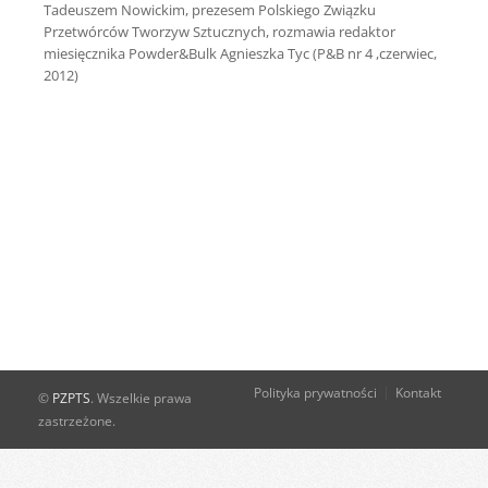
Tadeuszem Nowickim, prezesem Polskiego Związku
Przetwórców Tworzyw Sztucznych, rozmawia redaktor
miesięcznika Powder&Bulk Agnieszka Tyc (P&B nr 4 ,czerwiec,
2012)
Polityka prywatności
Kontakt
©
PZPTS
. Wszelkie prawa
zastrzeżone.