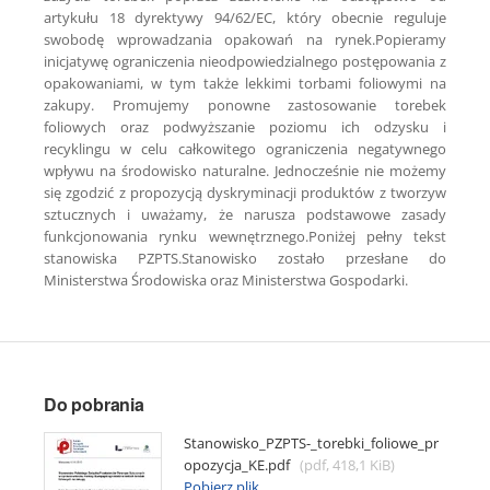
artykułu 18 dyrektywy 94/62/EC, który obecnie reguluje
swobodę wprowadzania opakowań na rynek.Popieramy
inicjatywę ograniczenia nieodpowiedzialnego postępowania z
opakowaniami, w tym także lekkimi torbami foliowymi na
zakupy. Promujemy ponowne zastosowanie torebek
foliowych oraz podwyższanie poziomu ich odzysku i
recyklingu w celu całkowitego ograniczenia negatywnego
wpływu na środowisko naturalne. Jednocześnie nie możemy
się zgodzić z propozycją dyskryminacji produktów z tworzyw
sztucznych i uważamy, że narusza podstawowe zasady
funkcjonowania rynku wewnętrznego.Poniżej pełny tekst
stanowiska PZPTS.Stanowisko zostało przesłane do
Ministerstwa Środowiska oraz Ministerstwa Gospodarki.
Do pobrania
Stanowisko_PZPTS-_torebki_foliowe_pr
opozycja_KE.pdf
(pdf, 418,1 KiB)
Pobierz plik