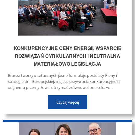
KONKURENCYJNE CENY ENERGII, WSPARCIE
ROZWIĄZAŃ CYRKULARNYCH I NEUTRALNA
MATERIAŁOWO LEGISLACJA
Branża tworzyw sztucznych jasno formułuje postulaty Plany i
strategie Unii Europejskiej, mające przywrócić konkurencyjność
unijnemu przemysłowi i utrzymać zrównoważone cele, w
niewystarczającym stopniu uwzględniają sektor tworzyw
sztucznych i rolę, jaką ma on do odegrania w autonomicznej i
Czytaj więcej
cyrkularnej przyszłości Europy. ...