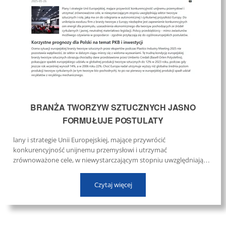
BRANŻA TWORZYW SZTUCZNYCH JASNO
FORMUŁUJE POSTULATY
lany i strategie Unii Europejskiej, mające przywrócić
konkurencyjność unijnemu przemysłowi i utrzymać
zrównoważone cele, w niewystarczającym stopniu uwzględniają
sektor tworzyw sztucznych i rolę, jaką ma on do odegrania w
autonomicznej i cyrkularnej przyszłości Europy. ...
Czytaj więcej