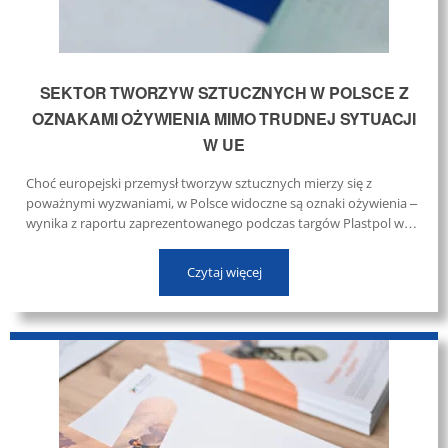
SEKTOR TWORZYW SZTUCZNYCH W POLSCE Z
OZNAKAMI OŻYWIENIA MIMO TRUDNEJ SYTUACJI
W UE
Choć europejski przemysł tworzyw sztucznych mierzy się z
poważnymi wyzwaniami, w Polsce widoczne są oznaki ożywienia –
wynika z raportu zaprezentowanego podczas targów Plastpol w
Kielcach. Wskazano, że krajowy sektor skupia ponad 8 tys.
przedsiębiorstw i generuje obroty rzędu 34 mld euro. ...
Czytaj więcej