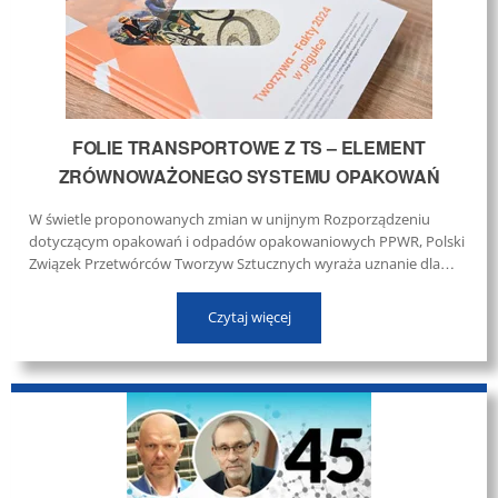
FOLIE TRANSPORTOWE Z TS – ELEMENT
ZRÓWNOWAŻONEGO SYSTEMU OPAKOWAŃ
W świetle proponowanych zmian w unijnym Rozporządzeniu
dotyczącym opakowań i odpadów opakowaniowych PPWR, Polski
Związek Przetwórców Tworzyw Sztucznych wyraża uznanie dla
dążeń Unii Europejskiej do budowy gospodarki opartej na
zasadach zrównoważonego rozwoju i obiegu zamkniętego. ...
Czytaj więcej