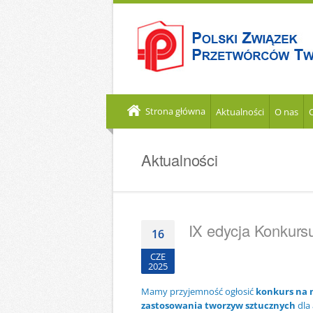
Strona główna
Aktualności
O nas
Aktualności
IX edycja Konkurs
16
CZE
2025
Mamy przyjemność ogłosić
konkurs na 
zastosowania tworzyw sztucznych
dla