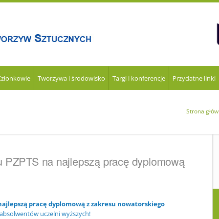
Członkowie
Tworzywa i środowisko
Targi i konferencje
Przydatne linki
Strona głó
u PZPTS na najlepszą pracę dyplomową
najlepszą pracę dyplomową z zakresu nowatorskiego
 absolwentów uczelni wyższych!