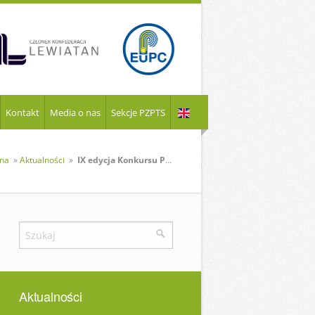
Kontakt
Media o nas
Sekcje PZPTS
wna
»
Aktualności
»
IX edycja Konkursu PZPTS na najlepszą pracę dyplomową
Aktualności