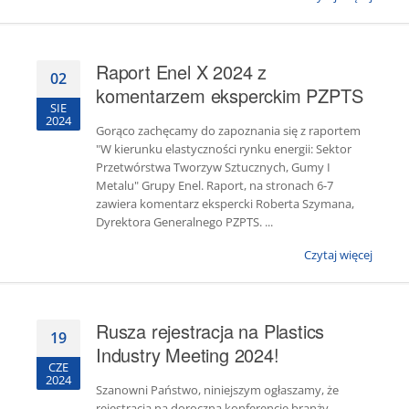
Raport Enel X 2024 z
02
komentarzem eksperckim PZPTS
SIE
2024
Gorąco zachęcamy do zapoznania się z raportem
"W kierunku elastyczności rynku energii: Sektor
Przetwórstwa Tworzyw Sztucznych, Gumy I
Metalu" Grupy Enel. Raport, na stronach 6-7
zawiera komentarz ekspercki Roberta Szymana,
Dyrektora Generalnego PZPTS. ...
Czytaj więcej
Rusza rejestracja na Plastics
19
Industry Meeting 2024!
CZE
2024
Szanowni Państwo, niniejszym ogłaszamy, że
rejestracja na doroczną konferencję branży