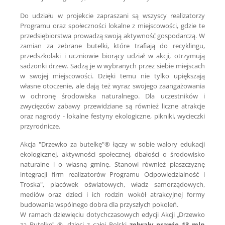
Do udziału w projekcie zapraszani są wszyscy realizatorzy
Programu oraz społeczności lokalne z miejscowości, gdzie te
przedsiębiorstwa prowadzą swoją aktywność gospodarczą. W
zamian za zebrane butelki, które trafiają do recyklingu,
przedszkolaki i uczniowie biorący udział w akcji, otrzymują
sadzonki drzew. Sadzą je w wybranych przez siebie miejscach
w swojej miejscowości. Dzięki temu nie tylko upiększają
własne otoczenie, ale dają też wyraz swojego zaangażowania
w ochronę środowiska naturalnego. Dla uczestników i
zwycięzców zabawy przewidziane są również liczne atrakcje
oraz nagrody - lokalne festyny ekologiczne, pikniki, wycieczki
przyrodnicze.
Akcja
"Drzewko za butelkę"®
łączy w sobie walory edukacji
ekologicznej, aktywności społecznej, dbałości o środowisko
naturalne i o własną gminę. Stanowi również płaszczyznę
integracji firm realizatorów Programu Odpowiedzialność i
Troska", placówek oświatowych, władz samorządowych,
mediów oraz dzieci i ich rodzin wokół atrakcyjnej formy
budowania wspólnego dobra dla przyszłych pokoleń.
W ramach dziewięciu dotychczasowych edycji Akcji „Drzewko
za Butelkę” ®, dzieci z całej Polski
zebrały prawie 13 mln