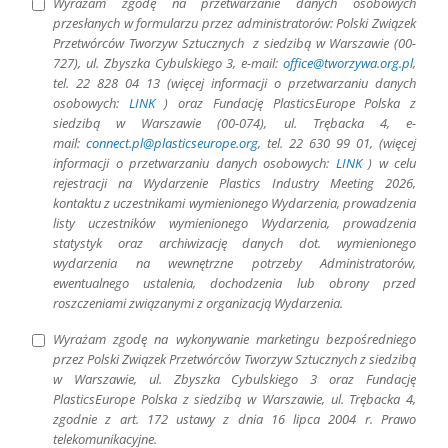
Wyrażam zgodę na przetwarzanie danych osobowych
przesłanych w formularzu przez administratorów: Polski Związek
Przetwórców Tworzyw Sztucznych z siedzibą w Warszawie (00-
727), ul. Zbyszka Cybulskiego 3, e-mail:
office@tworzywa.org.pl
,
tel. 22 828 04 13 (więcej informacji o przetwarzaniu danych
osobowych:
LINK
) oraz Fundację PlasticsEurope Polska z
siedzibą w Warszawie (00-074), ul. Trębacka 4, e-
mail:
connect.pl@plasticseurope.org
, tel. 22 630 99 01, (więcej
informacji o przetwarzaniu danych osobowych:
LINK
) w celu
rejestracji na Wydarzenie Plastics Industry Meeting 2026,
kontaktu z uczestnikami wymienionego Wydarzenia, prowadzenia
listy uczestników wymienionego Wydarzenia, prowadzenia
statystyk oraz archiwizację danych dot. wymienionego
wydarzenia na wewnętrzne potrzeby Administratorów,
ewentualnego ustalenia, dochodzenia lub obrony przed
roszczeniami związanymi z organizacją Wydarzenia.
Wyrażam zgodę na wykonywanie marketingu bezpośredniego
przez Polski Związek Przetwórców Tworzyw Sztucznych z siedzibą
w Warszawie, ul. Zbyszka Cybulskiego 3 oraz Fundację
PlasticsEurope Polska z siedzibą w Warszawie, ul. Trębacka 4,
zgodnie z art. 172 ustawy z dnia 16 lipca 2004 r. Prawo
telekomunikacyjne.