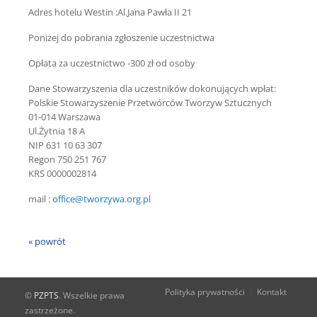
Adres hotelu Westin :Al.Jana Pawła II 21
Poniżej do pobrania zgłoszenie uczestnictwa
Opłata za uczestnictwo -300 zł od osoby
Dane Stowarzyszenia dla uczestników dokonujących wpłat:
Polskie Stowarzyszenie Przetwórców Tworzyw Sztucznych
01-014 Warszawa
Ul.Żytnia 18 A
NIP 631 10 63 307
Regon 750 251 767
KRS 0000002814
mail :
office@tworzywa.org.pl
« powrót
Polityka prywatności
Kontakt
©
PZPTS
. Wszelkie prawa
zastrzeżone.