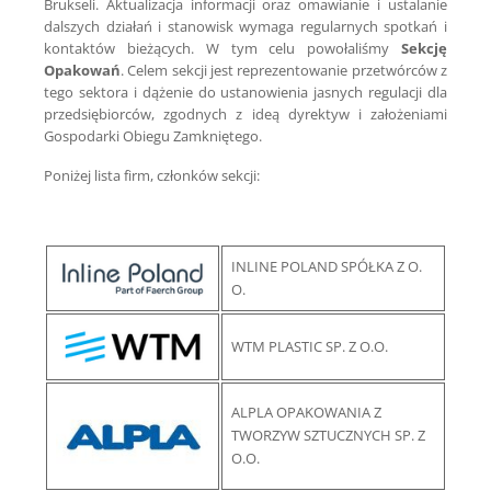
Brukseli. Aktualizacja informacji oraz omawianie i ustalanie
dalszych działań i stanowisk wymaga regularnych spotkań i
kontaktów bieżących. W tym celu powołaliśmy
Sekcję
Opakowań
. Celem sekcji jest reprezentowanie przetwórców z
tego sektora i dążenie do ustanowienia jasnych regulacji dla
przedsiębiorców, zgodnych z ideą dyrektyw i założeniami
Gospodarki Obiegu Zamkniętego.
Poniżej lista firm, członków sekcji:
INLINE POLAND SPÓŁKA Z O.
O.
WTM PLASTIC SP. Z O.O.
ALPLA OPAKOWANIA Z
TWORZYW SZTUCZNYCH SP. Z
O.O.