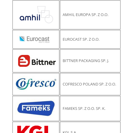
AMHIL EUROPA SP. Z O.O.
EUROCAST SP. Z O.O.
BITTNER PACKAGING SP. J.
COFRESCO POLAND SP. Z O.O.
FAMEKS SP. Z O.O. SP. K.
KGL S.A.