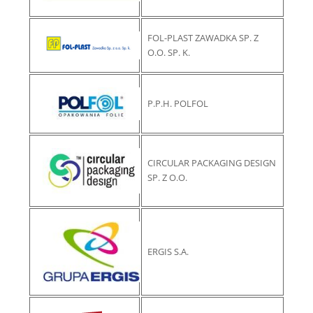
FOL-PLAST ZAWADKA SP. Z
O.O. SP. K.
P.P.H. POLFOL
CIRCULAR PACKAGING DESIGN
SP. Z O.O.
ERGIS S.A.