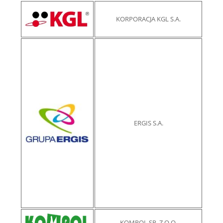
KORPORACJA KGL S.A.
ERGIS S.A.
KOMPOL SP. Z O.O.