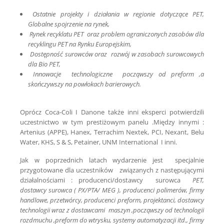
Ostatnie projekty i działania w regionie dotyczące PET,
Globalne spojrzenie na rynek,
Rynek recyklatu PET oraz problem ograniczonych zasobów dla
recyklingu PET na Rynku Europejskim,
Dostępność surowców oraz rozwój w zasobach surowcowych
dla Bio PET,
Innowacje technologiczne począwszy od preform ,a
skończywszy na powłokach barierowych.
Oprócz Coca-Coli I Danone także inni eksperci potwierdzili
uczestnictwo w tym prestiżowym panelu .Między innymi :
Artenius (APPE), Hanex, Terrachim Nextek, PCI, Nexant, Belu
Water, KHS, S & S, Petainer, UNM International I inni.
Jak w poprzednich latach wydarzenie jest specjalnie
przygotowane dla uczestników związanych z następującymi
działalnościami : producenci/dostawcy surowca
PET,
dostawcy surowca ( PX/PTA/ MEG ), producenci polimerów, firmy
handlowe, przetwórcy, producenci preform, projektanci, dostawcy
technologii wraz z dostawcami maszyn ,począwszy od technologii
rozdmuchu ,preform do wtrysku, systemy automatyzacji itd., firmy