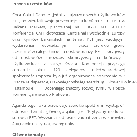
innych uczestników
Coca Cola i Danone ,jedni z najważniejszych użytkowników
PET, potwierdzili swoje prezentacje na konferencji CEEPET &
Balkans Markets, planowanej na 30-31 Maj 2011.12
konferencja CMT dotycząca Centralnej I Wschodniej Europy
oraz Rynków Bałkańskich na temat PET jest wiodącym
wydarzeniem odwiedzanym przez szerokie grono
uczestników całego łańcucha dostaw branży PET –począwszy
od dostawców surowców skończywszy na końcowych
użytkownikach z całego świata .Konferencja przyciąga
corocznie około 120 delegatów międzynarodowej
społeczności.Impreza była już organizowana poprzednio w :
Pradze,Budapeszcie,Krakowie,Moskwie,Petersburgu,Słowenii,Wilnie
i Istambule. Doceniając znaczny rozwój rynku w Polsce
konferencja wraca do Krakowa .
Agenda tego roku przewiduje szerokie spektrum wystąpień
odnośnie tematu głównego ,jakim jest “Krytyczny niedobór
surowca PET, Wyzwania odnośnie zaopatrzenia w surowiec,
Spojrzenie na sytuację w regionie.
Główne tematy :