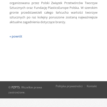
organizowana przez Polski Związek Przetwórców Tworzyw
Sztucznych oraz Fundację PlasticsEurope Polska. W szerokim
gronie przedstawicieli całego łańcucha wartości tworzyw
sztucznych po raz kolejny poruszone zostaną najważniejsze
aktualne zagadnienia dotyczące branży.
« powrót
Polityka prywatności
Kontakt
©
PZPTS
. Wszelkie prawa
zastrzeżone.